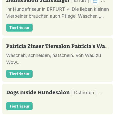
| Erfurt |
das Waschen, Schneid...
Ihr Hundefriseur in ERFURT ✓ Die lieben kleinen
Vierbeiner brauchen auch Pflege: Waschen ,
legen und föhnen sind ebenso wichtig wie
Tierfriseur
Krallenschneiden, trimmen und Ohrenpflege.
Und Hundewelpen müssen dazu auch noch
eingewöhnt werden. Das alles mache ich -
Patricia Zinser Tiersalon Patricia's Wackl Dackl
liebevoll und fachgerecht! Rufe sie an: 036...
Waschen, schneiden, hätscheln. Von Wau zu
Wow...
Tierfriseur
Dogs Inside Hundesalon
| Osthofen |
Tierfriseur