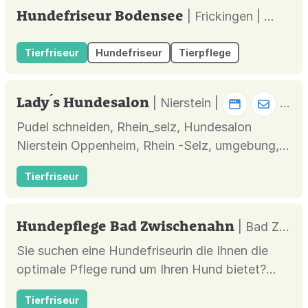
Hundefriseur Bodensee
| Frickingen |
Tierfriseur
Hundefriseur
Tierpflege
Lady ́s Hundesalon
| Nierstein |
Pudel schneiden, Rhein_selz, Hundesalon
Nierstein Oppenheim, Rhein -Selz, umgebung,
Mainz, Katzen , Filz, Labradoodle, Cockapoo,
Tierfriseur
Havaneser, Malteser, Mix, Fellpflege
Hundepflege Bad Zwischenahn
| Bad Zwischenahn |
Sie suchen eine Hundefriseurin die Ihnen die
optimale Pflege rund um Ihren Hund bietet?
Dann sind Sie bei mir genau richtig.
Tierfriseur