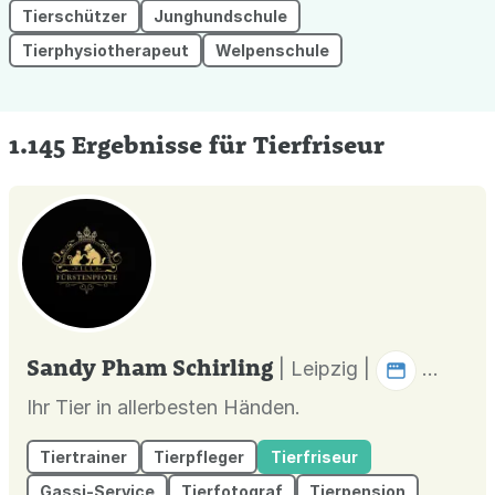
Tierschützer
Junghundschule
Tierphysiotherapeut
Welpenschule
1.145 Ergebnisse für Tierfriseur
Sandy Pham Schirling
| Leipzig |
Ihr Tier in allerbesten Händen.
Tiertrainer
Tierpfleger
Tierfriseur
Gassi-Service
Tierfotograf
Tierpension