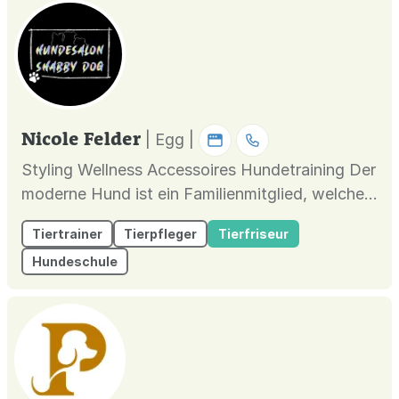
Nicole Felder
| Egg |
Styling Wellness Accessoires Hundetraining Der
moderne Hund ist ein Familienmitglied, welches
mit Würde behandelt werden muss. Deshalb
Tiertrainer
Tierpfleger
Tierfriseur
habe ich mich der Qualität und nicht der
Hundeschule
Quantität verschrieben. Unser Gebot ist das
Wohlbefinden und die Sicherheit Ihres treuen
Begleiters, während der gesamte...