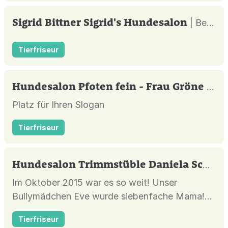
Sigrid Bittner Sigrid's Hundesalon
| Berlin |
Tierfriseur
Hundesalon Pfoten fein - Frau Gröne
| Sc
Platz für Ihren Slogan
Tierfriseur
Hundesalon Trimmstüble Daniela Schlenker
Im Oktober 2015 war es so weit! Unser
Bullymädchen Eve wurde siebenfache Mama!
Wir sind froh für alle kleinen ein liebevolles
Tierfriseur
Zuhause gefunden zu haben.