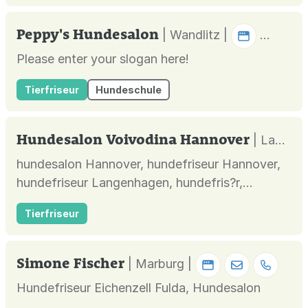
Peppy's Hundesalon
| Wandlitz |
Please enter your slogan here!
Tierfriseur
Hundeschule
Hundesalon Voivodina Hannover
| Langenhagen |
hundesalon Hannover, hundefriseur Hannover,
hundefriseur Langenhagen, hundefris?r,
hundepfelge und katzenpflege in Hannover -
Tierfriseur
Langenhagen, hundesalon Garbsen, hundesalon
Seelze, hundesalon Isernhagen, hundesalon
Wedemark, kostenfrei hunde hol bringdienst,
Simone Fischer
| Marburg |
gro?e hunde, trimmen f?r terrier, spezial...
Hundefriseur Eichenzell Fulda, Hundesalon