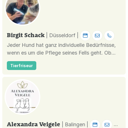
Birgit Schack
| Düsseldorf |
Jeder Hund hat ganz individuelle Bedürfnisse,
wenn es um die Pflege seines Fells geht. Ob
dichte Unterwolle, feines Langhaar oder
Tierfriseur
flauschiges Wellhaar – ich analysiere, was euer
Hund braucht. Mein Hundesalon bietet euch
einen umfassenden Service, der von der
Fellpflege bis zur Ohr- und Krallenpfl...
Alexandra Veigele
| Balingen |