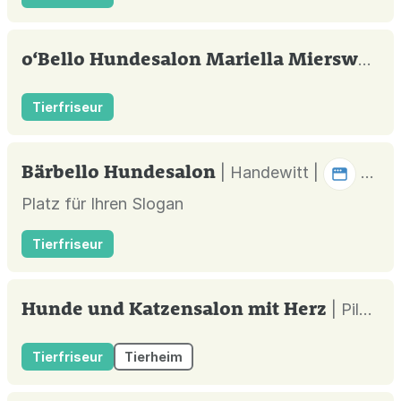
o‘Bello Hundesalon Mariella Mierswa
| M
Tierfriseur
Bärbello Hundesalon
| Handewitt |
Platz für Ihren Slogan
Tierfriseur
Hunde und Katzensalon mit Herz
| Pilsting |
Tierfriseur
Tierheim