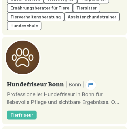
Ernährungsberater für Tiere
Tiersitter
Tierverhaltensberatung
Assistenzhundetrainer
Hundeschule
Hundefriseur Bonn
| Bonn |
Professioneller Hundefriseur in Bonn für
liebevolle Pflege und sichtbare Ergebnisse. Ob
Baden, Föhnen, Fellpflege oder Krallenpflege –
Tierfriseur
wir sorgen für gesunde Haut, glänzendes Fell
und einen entspannten Hund.