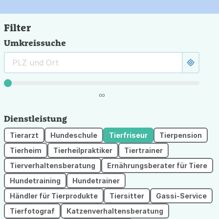
Filter
Umkreissuche
∞
Dienstleistung
Tierarzt
Hundeschule
Tierfriseur
Tierpension
Tierheim
Tierheilpraktiker
Tiertrainer
Tierverhaltensberatung
Ernährungsberater für Tiere
Hundetraining
Hundetrainer
Händler für Tierprodukte
Tiersitter
Gassi-Service
Tierfotograf
Katzenverhaltensberatung