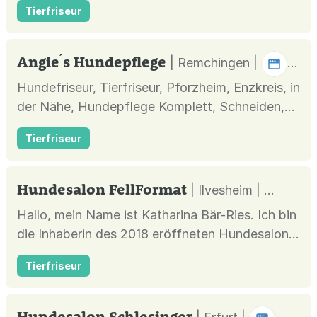
Tierfriseur
Angie ́s Hundepflege
| Remchingen |
Hundefriseur, Tierfriseur, Pforzheim, Enzkreis, in
der Nähe, Hundepflege Komplett, Schneiden,
entfilzen, Ohrenpflege, Krallenpflege, pflegen
Tierfriseur
und baden aller Langhaarrasse auch große
Hunde und Hütehunde . Komplettcheck im
Service inklusive. Trimmen und schneiden auch
Hundesalon FellFormat
| Ilvesheim |
speziell für Terrier Rassen. B...
Hallo, mein Name ist Katharina Bär-Ries. Ich bin
die Inhaberin des 2018 eröffneten Hundesalons
"FellFormat" in Ilvesheim. Ich betreue in meinem
Tierfriseur
Salon Hunde und Katzen aller Rassen und biete
zusätzlich einen mobilen Scherservice für
Pferde an. Neben den "Komplettpflegen" , die
Hundesalon Schlesinger