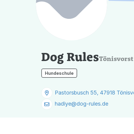
Dog Rules
Tönisvorst
Hundeschule
Pastorsbusch 55, 47918 Tönisv
hadiye@
dog-rules.de