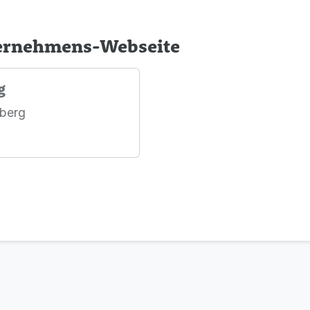
ternehmens-Webseite
g
nberg