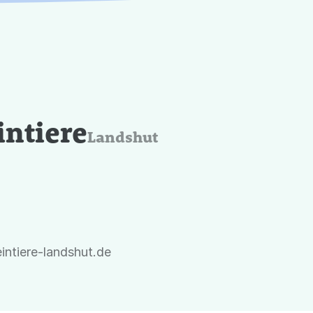
intiere
Landshut
eintiere-landshut.de