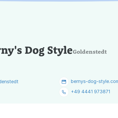
ny's Dog Style
Goldenstedt
bernys-dog-style.co
denstedt
+49 4441 973871