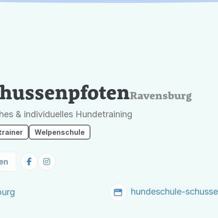
chussenpfoten
Ravensburg
es & individuelles Hundetraining
rainer
Welpenschule
en
hundeschule-schusse
burg