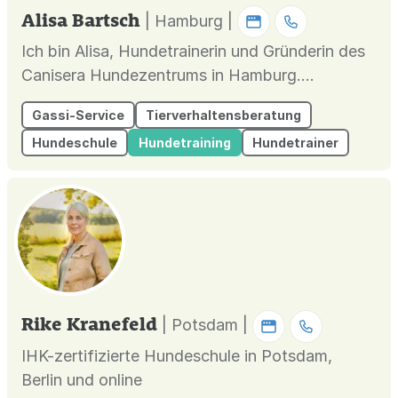
Alisa Bartsch
| Hamburg |
Ich bin Alisa, Hundetrainerin und Gründerin des
Canisera Hundezentrums in Hamburg.
Angefangen hat alles mit Loki, meinem
Gassi-Service
Tierverhaltensberatung
Herdenschutzhund-Mix aus Rumänien. Er hat
Hundeschule
Hundetraining
Hundetrainer
mir ziemlich deutlich gezeigt, dass man mit
Standardrezepten nicht weit kommt und jedes
Mensch-Hund-Team individuell betrachtet
werden...
Rike Kranefeld
| Potsdam |
IHK-zertifizierte Hundeschule in Potsdam,
Berlin und online