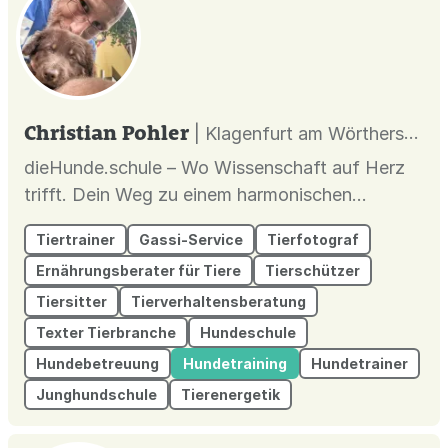
Erziehung und Ausbildung des H...
Christian Pohler
| Klagenfurt am Wörthersee |
dieHunde.schule – Wo Wissenschaft auf Herz
trifft. Dein Weg zu einem harmonischen
Miteinander
Tiertrainer
Gassi-Service
Tierfotograf
Ernährungsberater für Tiere
Tierschützer
Tiersitter
Tierverhaltensberatung
Texter Tierbranche
Hundeschule
Hundebetreuung
Hundetraining
Hundetrainer
Junghundschule
Tierenergetik