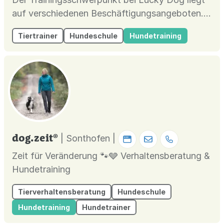
auf verschiedenen Beschäftigungsangeboten.
Die passende Beschäftigung für Hunde
Tiertrainer
Hundeschule
Hundetraining
befriedigt Bedürfnisse, lastet mental sowie
körperlich aus, macht unheimlich viel Spaß und
fördert die Mensch-Hund-Beziehung. Und
sollte nicht jeder Hund ein Hobby haben? B...
dog.zeit®
| Sonthofen |
Zeit für Veränderung 🐾🩶 Verhaltensberatung &
Hundetraining
Tierverhaltensberatung
Hundeschule
Hundetraining
Hundetrainer