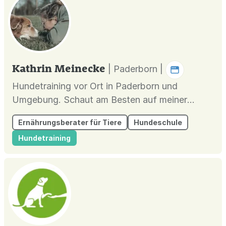
Kathrin Meinecke
| Paderborn |
Hundetraining vor Ort in Paderborn und
Umgebung. Schaut am Besten auf meiner
Website vorbei! Die Ernährungsberatung biete
Ernährungsberater für Tiere
Hundeschule
ich auch online an! Ich biete eine Online-
Hundetraining
Ernährungsberatung an. Wieso online? Um den
Aufwand für dich und mich so gering wie
möglich zu halten. Heutzutage kann man durch
Fo...