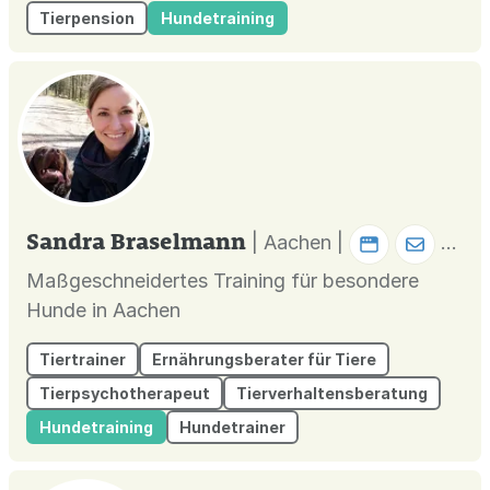
Tierpension
Hundetraining
Onlineshop findest du zusätzlich jede Menge
tolle Artikel für dein Haustier.
Sandra Braselmann
| Aachen |
Maßgeschneidertes Training für besondere
Hunde in Aachen
Tiertrainer
Ernährungsberater für Tiere
Tierpsychotherapeut
Tierverhaltensberatung
Hundetraining
Hundetrainer