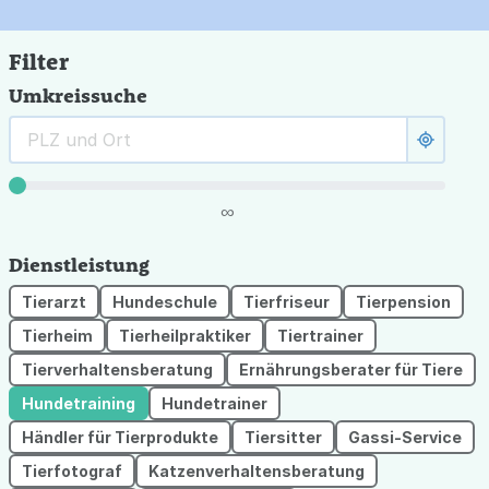
Filter
Umkreissuche
∞
Dienstleistung
Tierarzt
Hundeschule
Tierfriseur
Tierpension
Tierheim
Tierheilpraktiker
Tiertrainer
Tierverhaltensberatung
Ernährungsberater für Tiere
Hundetraining
Hundetrainer
Händler für Tierprodukte
Tiersitter
Gassi-Service
Tierfotograf
Katzenverhaltensberatung