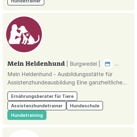
Hundetrainer
Mein Heldenhund
| Burgwedel |
Mein Heldenhund - Ausbildungsstätte für
Assistenzhundeausbildung Eine ganzheitliche
Hundeschule in Hannover und Umgebung.
Ernährungsberater für Tiere
Angeboten werden individuelles Hundetraining
Assistenzhundetrainer
Hundeschule
für Familienhunde, Verhaltenstherapie mit
Tellington TTouch, Ernährungsberatung für
Hundetraining
Hunde sowie der
Sachkundenachweis/Hundeführers...