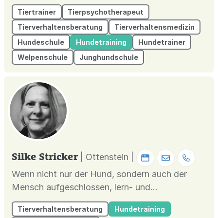
Tiertrainer
Tierpsychotherapeut
Tierverhaltensberatung
Tierverhaltensmedizin
Hundeschule
Hundetraining
Hundetrainer
Welpenschule
Junghundschule
Silke Stricker
| Ottenstein |
Wenn nicht nur der Hund, sondern auch der
Mensch aufgeschlossen, lern- und
veränderungsbereit ist, dann wird gemeinsames
Tierverhaltensberatung
Hundetraining
Lernen erfolgreich sein.