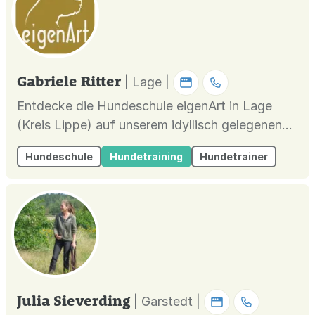
Gabriele Ritter
| Lage |
Entdecke die Hundeschule eigenArt in Lage
(Kreis Lippe) auf unserem idyllisch gelegenen
Gelände nahe Bad Salzuflen, Bielefeld,
Hundeschule
Hundetraining
Hundetrainer
Leopoldshöhe, Detmold und Lemgo. Bei uns
findest Du Begleitung vom Welpen bis zum
Senioren mit Einzelberatungen, Kursen, Hundetr
Julia Sieverding
| Garstedt |