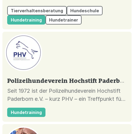
kann dieses ändern.
Tierverhaltensberatung
Hundeschule
Hundetraining
Hundetrainer
Polizeihundeverein Hochstift Paderborn e.V.
Seit 1972 ist der Polizeihundeverein Hochstift
Paderborn e.V. – kurz PHV – ein Treffpunkt für
viele Hundefreunde mit ihren Hunden. Wir sind
Hundetraining
offen für Groß und Klein, Rassehunde und
Mischlinge, jüngere und ältere Hundehalter. Wir
bieten unser Wissen, um Ihnen bei der