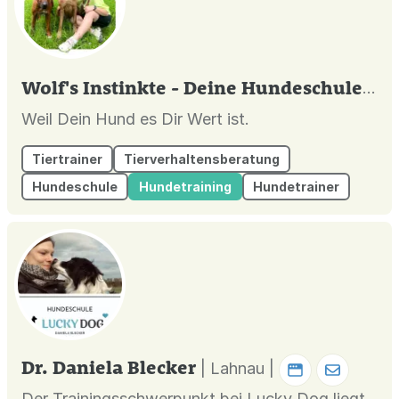
Wolf's Instinkte - Deine Hundeschule
| Uh
Weil Dein Hund es Dir Wert ist.
Tiertrainer
Tierverhaltensberatung
Hundeschule
Hundetraining
Hundetrainer
Dr. Daniela Blecker
| Lahnau |
Der Trainingsschwerpunkt bei Lucky Dog liegt