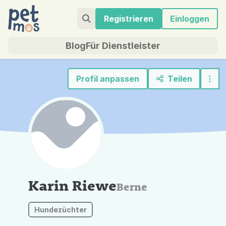
Registrieren
Einloggen
Blog
Für Dienstleister
Profil anpassen
Teilen
Karin Riewe
Berne
Hundezüchter