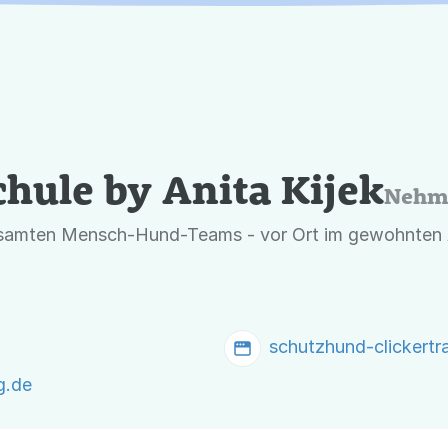
hule by Anita Kijek
Nehm
esamten Mensch-Hund-Teams - vor Ort im gewohnten A
schutzhund-clickertra
g.de