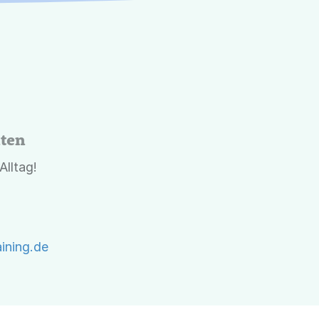
ten
lltag!
ining.de