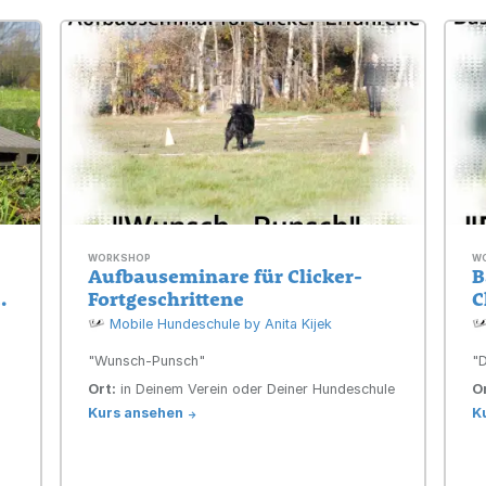
WORKSHOP
W
Aufbauseminare für Clicker-
B
Fortgeschrittene
C
Mobile Hundeschule by Anita Kijek
"Wunsch-Punsch"
"D
Ort:
in Deinem Verein oder Deiner Hundeschule
Or
Kurs ansehen
K
->