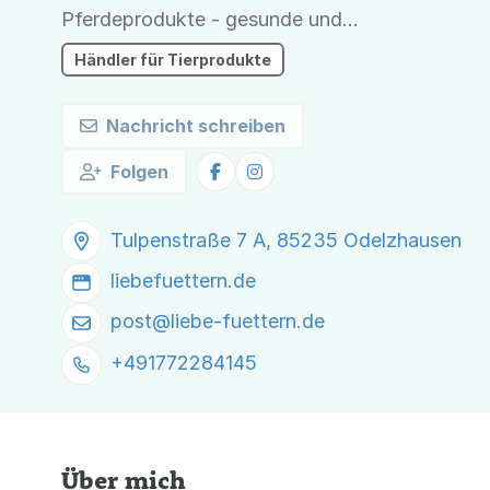
Pferdeprodukte - gesunde und
artgerechte Tiernahrung aus
Händler für Tierprodukte
Deutschland Willkommen bei Ihrem
REICO Vertriebspartner!
Nachricht schreiben
Folgen
Tulpenstraße 7 A, 85235 Odelzhausen
liebefuettern.de
post@
liebe-fuettern.de
+491772284145
Über mich