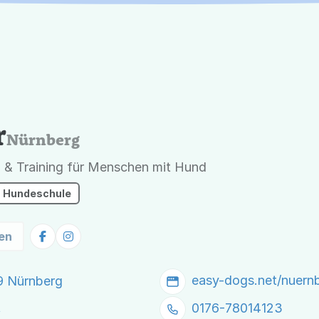
r
Nürnberg
& Training für Menschen mit Hund
Hundeschule
en
easy-dogs.net/nuern
9 Nürnberg
t
0176-78014123