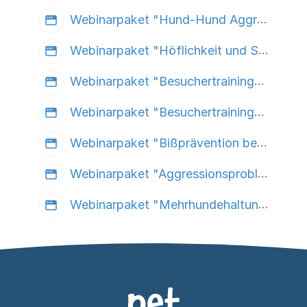
Webinarpaket "Hund-Hund Aggression" mit Dr. Stephan Gronostay
Webinarpaket "Höflichkeit und Selbstkontrolle" mit Dr. Stephan Gronostay
Webinarpaket "Besuchertraining" mit Dr. Stephan Gronostay
Webinarpaket "Besuchertraining" mit Dr. Stephan Gronostay
Webinarpaket "Bißprävention bei Familien- und Gesellschaftshunden" mit Dr. Stephan Gronostay
Webinarpaket "Aggressionsprobleme mit schlechter Prognose" mit Dr. Stephan Gronostay
Webinarpaket "Mehrhundehaltung / Die Hundewohngemeinschaft" mit Dr. Stephan Gronostay