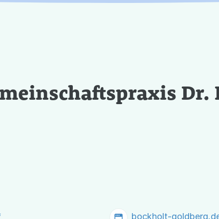
emeinschaftspraxis Dr. 
bockholt-goldberg.d
f