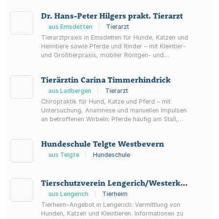
Dr. Hans-Peter Hilgers prakt. Tierarzt
aus Emsdetten
|
Tierarzt
Tierarztpraxis in Emsdetten für Hunde, Katzen und
Heimtiere sowie Pferde und Rinder – mit Kleintier-
und Großtierpraxis, mobiler Röntgen- und
Ultraschalldiagnostik bei Großtieren und
telefonischer Notfall-Erreichbarkeit.
Tierärztin Carina Timmerhindrick
aus Ladbergen
|
Tierarzt
Chiropraktik für Hund, Katze und Pferd – mit
Untersuchung, Anamnese und manuellen Impulsen
an betroffenen Wirbeln; Pferde häufig am Stall,
Hunde und Katzen im häuslichen Umfeld.
Hundeschule Telgte Westbevern
aus Telgte
|
Hundeschule
Tierschutzverein Lengerich/Westerkappeln e.V.
aus Lengerich
|
Tierheim
Tierheim-Angebot in Lengerich: Vermittlung von
Hunden, Katzen und Kleintieren. Informationen zu