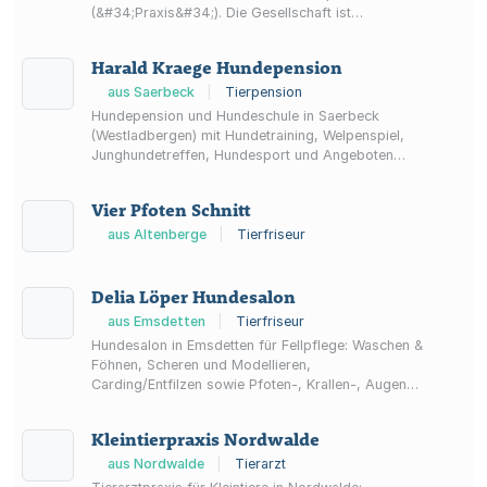
(&#34;Praxis&#34;). Die Gesellschaft ist
verpflichtet, hierbei das auf sie anwendbare
tierärztliche Berufsrecht einzuhalten und dafür
Harald Kraege Hundepension
Sorge zu tragen, dass die tierärztlichen Mitarbeiter
ebenfalls ihren Berufspflichten nachkommen
aus Saerbeck
|
Tierpension
können.
Hundepension und Hundeschule in Saerbeck
(Westladbergen) mit Hundetraining, Welpenspiel,
Junghundetreffen, Hundesport und Angeboten
rund um Schlittenhunde.
Vier Pfoten Schnitt
aus Altenberge
|
Tierfriseur
Delia Löper Hundesalon
aus Emsdetten
|
Tierfriseur
Hundesalon in Emsdetten für Fellpflege: Waschen &
Föhnen, Scheren und Modellieren,
Carding/Entfilzen sowie Pfoten-, Krallen-, Augen-
und Ohrenpflege.
Kleintierpraxis Nordwalde
aus Nordwalde
|
Tierarzt