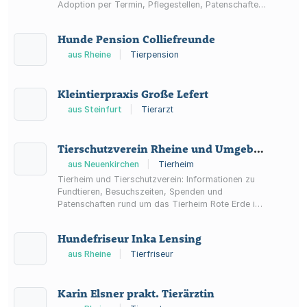
Adoption per Termin, Pflegestellen, Patenschaften,
Spenden, Ehrenamt sowie Tiernotruf- und
Serviceleistungen.
Hunde Pension Colliefreunde
aus Rheine
|
Tierpension
Kleintierpraxis Große Lefert
aus Steinfurt
|
Tierarzt
Tierschutzverein Rheine und Umgebung e.V.
aus Neuenkirchen
|
Tierheim
Tierheim und Tierschutzverein: Informationen zu
Fundtieren, Besuchszeiten, Spenden und
Patenschaften rund um das Tierheim Rote Erde in
Neuenkirchen.
Hundefriseur Inka Lensing
aus Rheine
|
Tierfriseur
Karin Elsner prakt. Tierärztin