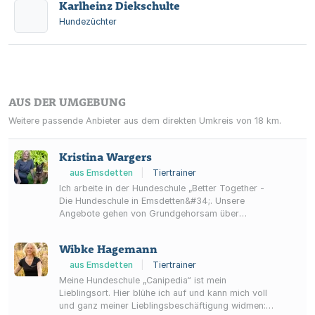
Karlheinz Diekschulte
Hundezüchter
AUS DER UMGEBUNG
Weitere passende Anbieter aus dem direkten Umkreis von 18 km.
Kristina Wargers
aus Emsdetten
|
Tiertrainer
Ich arbeite in der Hundeschule „Better Together -
Die Hundeschule in Emsdetten&#34;. Unsere
Angebote gehen von Grundgehorsam über
Auslastung und mehr. Schaut gerne auf unserer
Homepage vorbei, gerne könnt ihr uns auch direkt
Wibke Hagemann
kontaktieren. Wir freuen uns auf euch!
aus Emsdetten
|
Tiertrainer
Meine Hundeschule „Canipedia“ ist mein
Lieblingsort. Hier blühe ich auf und kann mich voll
und ganz meiner Lieblingsbeschäftigung widmen: