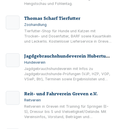
Hengstschau und Fohlentag.
Thomas Scharf Tierfutter
Zoohandlung
Tierfutter-Shop für Hunde und Katzen mit
Trocken- und Dosenfutter, BARF sowie Kauartikeln
und Leckerlis. Kostenloser Lieferservice in Greven
und Umgebung; zusätzlich Pferdezubehör und
Hausmarke „My Choice“.
Jagdgebrauchshundeverein Hubertus Greven e.V.
Hundeverein
Jagdgebrauchshundeverein mit Infos zu
Jagdgebrauchshunde-Prüfungen (VJP, HZP, VGP,
VSwP, Btr), Terminen sowie Ergebnislisten und
Prüfungsunterlagen als PDF.
Reit- und Fahrverein Greven e.V.
Reitverein
Reitverein in Greven mit Training für Springen (E–
S), Dressur bis S und Vielseitigkeit/Gelände. Mit
Vereinsinfos, Vorstand, Beiträgen und
Veranstaltungen.