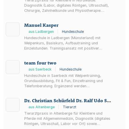
Tierarztpraxis für Kleintiere in Nordwalde:
Diagnostik (Labor, digitales Röntgen, Ultraschall),
Chirurgie, Zahnheilkunde und Physiotherapie.
Terminvereinbarung auch online möglich.
Manuel Kasper
aus Ladbergen
|
Hundeschule
Hundeschule in Ladbergen (Münsterland) mit
Welpenkurs, Basiskurs, Aufbautraining und
Einzelstunden. Trainingsansatz mit positiver
Verstärkung sowie Seminare und Shop.
team four two
aus Saerbeck
|
Hundeschule
Hundeschule in Saerbeck mit Welpentraining,
Grundausbildung, Fit & Fun, Einzeltraining und
Telefonberatung. Ergänzend werden
Hundetagesstätte und Ferienpension angeboten.
Dr. Christian Schürfeld Dr. Ralf Udo Seidewitz Tierärzte
aus Altenberge
|
Tierarzt
Tierarztpraxis in Altenberge für Kleintiere und
Pferde mit Allgemeinmedizin, Diagnostik (digitales
Röntgen, Ultraschall, Labor vor Ort) sowie
Zahnheilkunde und Notdienstregelungen.