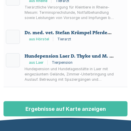
aus Rheine
|
Tierarzt
Tierärztliche Versorgung für Kleintiere in Rheine-
Mesum: Terminsprechstunde, Notfallbehandlung
sowie Leistungen von Vorsorge und Impfungen bis
Diagnostik, Chirurgie und Zahnheilkunde.
Dr. med. vet. Stefan Krümpel Pferdepraxis an der Surenburg
aus Hörstel
|
Tierarzt
Hundepension Laer D. Thyke und M. Steinmann
aus Laer
|
Tierpension
Hundepension und Hundetagesstätte in Laer mit
eingezäuntem Gelände, Zimmer-Unterbringung und
Auslauf. Betreuung mit Spaziergängen und
getrennten Mahlzeiten möglich.
Ergebnisse auf Karte anzeigen