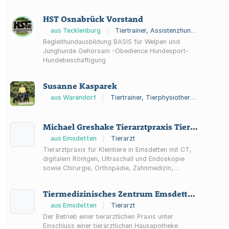
dem Training von Tieren. Für Welpen und
Junghunde biete ich zusammen mit meinem tollen
HST Osnabrück Vorstand
Team Training und Beratung an. Wir helfen dir bei
der Kaufentscheidung, treffen uns in den
aus Tecklenburg
|
Tiertrainer, Assistenzhundetrainer, Hundeschule
Welpengruppen und Trainieren gemeinsam unsere
Begleithundausbildung BASIS für Welpen und
Junghunde. In unseren Canipedia C...
Junghunde Gehorsam -Obedience Hundesport-
Hundebeschäftigung
Susanne Kasparek
aus Warendorf
|
Tiertrainer, Tierphysiotherapeut
Michael Greshake Tierarztpraxis Tiermedizinisches Zentrum
aus Emsdetten
|
Tierarzt
Tierarztpraxis für Kleintiere in Emsdetten mit CT,
digitalem Röntgen, Ultraschall und Endoskopie
sowie Chirurgie, Orthopädie, Zahnmedizin,
Vorsorge und Notdienst.
Tiermedizinisches Zentrum Emsdetten GmbH
aus Emsdetten
|
Tierarzt
Der Betrieb einer tierärztlichen Praxis unter
Einschluss einer tierärztlichen Hausapotheke