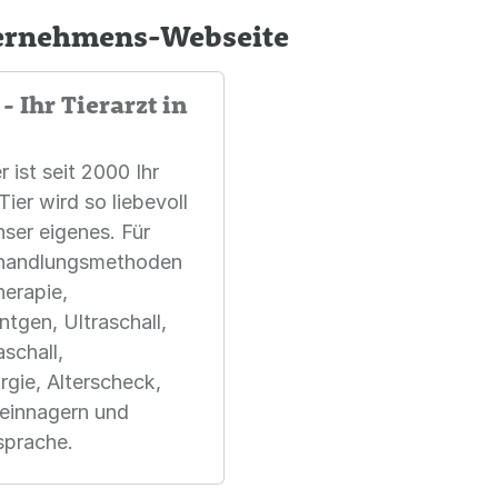
ternehmens-Webseite
- Ihr Tierarzt in
 ist seit 2000 Ihr
ier wird so liebevoll
nser eigenes. Für
Behandlungsmethoden
herapie,
ntgen, Ultraschall,
schall,
rgie, Alterscheck,
Kleinnagern und
sprache.