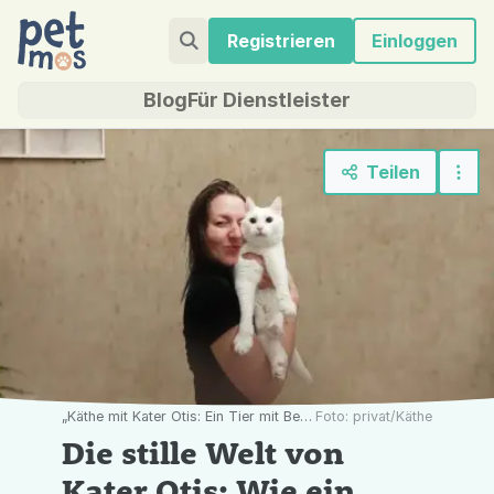
Registrieren
Einloggen
Blog
Für Dienstleister
Teilen
„Käthe mit Kater Otis: Ein Tier mit Behinderung braucht oft mehr Aufmerksamkeit, hat aber genauso viel Spaß am Leben wie andere Tiere.“
Foto: privat/Käthe
Die stille Welt von
Kater Otis: Wie ein