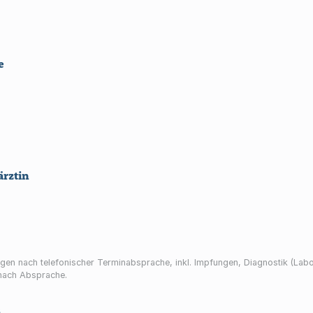
e
ärztin
ngen nach telefonischer Terminabsprache, inkl. Impfungen, Diagnostik (La
 nach Absprache.
s