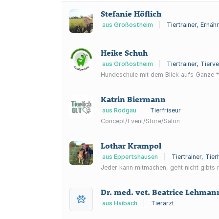
Stefanie Höflich
aus Großostheim
|
Tiertrainer, Ernä
Heike Schuh
aus Großostheim
|
Tiertrainer, Tierv
Hundeschule mit dem Blick aufs Ganze 
Katrin Biermann
aus Rodgau
|
Tierfriseur
Concept/Event/Store/Salon
Lothar Krampol
aus Eppertshausen
|
Tiertrainer, Tie
Jeder kann mitmachen, geht nicht gibts n
Dr. med. vet. Beatrice Lehmann
aus Haibach
|
Tierarzt