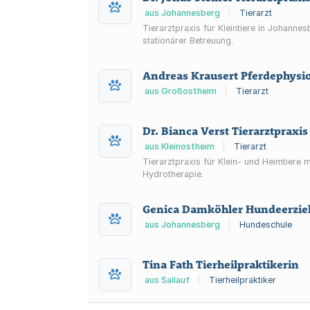
aus Johannesberg
|
Tierarzt
Tierarztpraxis für Kleintiere in Johann
stationärer Betreuung.
Andreas Krausert Pferdephysi
aus Großostheim
|
Tierarzt
Dr. Bianca Verst Tierarztpraxis
aus Kleinostheim
|
Tierarzt
Tierarztpraxis für Klein- und Heimtiere
Hydrotherapie.
Genica Damköhler Hundeerzie
aus Johannesberg
|
Hundeschule
Tina Fath Tierheilpraktikerin
aus Sailauf
|
Tierheilpraktiker