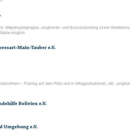
.
ch: Welpenspielgruppe, Junghunde- und Basisausbildung sowie Obedience,
 Gäste möglich.
pessart-Main-Tauber e.V.
oßostheim – Training auf dem Platz und in Alltagssituationen, inkl. Jungh
ehilfe Bolivien e.V.
nd Umgebung e.V.