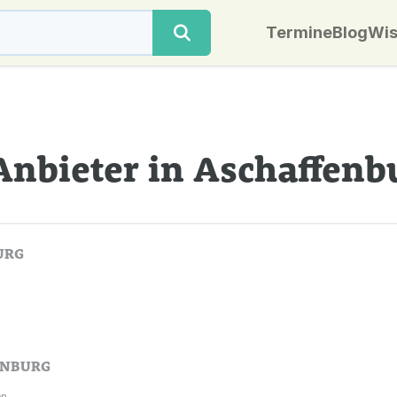
Termine
Blog
Wis
Anbieter in Aschaffenb
URG
ENBURG
n.