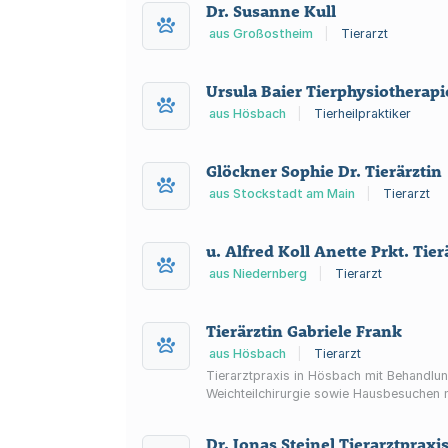
Dr. Susanne Kull
aus Großostheim
|
Tierarzt
Ursula Baier Tierphysiotherapi
aus Hösbach
|
Tierheilpraktiker
Glöckner Sophie Dr. Tierärztin
aus Stockstadt am Main
|
Tierarzt
u. Alfred Koll Anette Prkt. Tier
aus Niedernberg
|
Tierarzt
Tierärztin Gabriele Frank
aus Hösbach
|
Tierarzt
Tierarztpraxis in Hösbach mit Behandlu
Weichteilchirurgie sowie Hausbesuchen
Dr. Jonas Steinel Tierarztpraxi