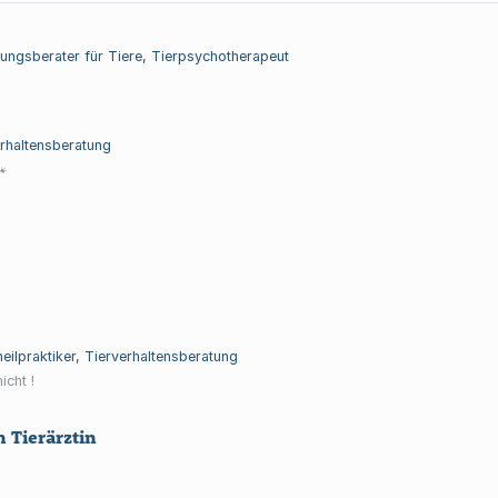
hrungsberater für Tiere, Tierpsychotherapeut
erhaltensberatung
🐾
rheilpraktiker, Tierverhaltensberatung
icht !
 Tierärztin