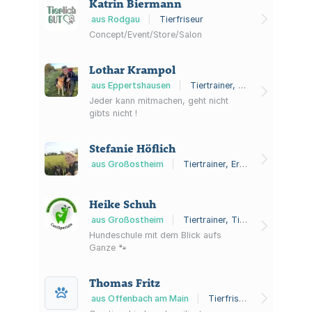
Katrin Biermann
aus Rodgau
|
Tierfriseur
Concept/Event/Store/Salon
Lothar Krampol
aus Eppertshausen
|
Tiertrainer, Tierheilpraktiker, Tierverhaltensberatung
Jeder kann mitmachen, geht nicht
gibts nicht !
Stefanie Höflich
aus Großostheim
|
Tiertrainer, Ernährungsberater für Tiere, Tierpsychotherapeut
Heike Schuh
aus Großostheim
|
Tiertrainer, Tierverhaltensberatung
Hundeschule mit dem Blick aufs
Ganze 🐾
Thomas Fritz
aus Offenbach am Main
|
Tierfriseur