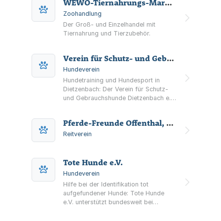
WEWO-Tiernahrungs-Markt GmbH Fachmarkt für Tiernahrung und Tierzubehör
Zoohandlung
Der Groß- und Einzelhandel mit
Tiernahrung und Tierzubehör.
Verein für Schutz- und Gebrauchshunde Dietzenbach
Hundeverein
Hundetraining und Hundesport in
Dietzenbach: Der Verein für Schutz-
und Gebrauchshunde Dietzenbach e.V.
bietet Training in Unterordnung,
Fährte und Schutzdienst sowie
Pferde-Freunde Offenthal, Reit- und Fahrverein
Vorbereitung auf die
Begleithundeprüfung.
Reitverein
Tote Hunde e.V.
Hundeverein
Hilfe bei der Identifikation tot
aufgefundener Hunde: Tote Hunde
e.V. unterstützt bundesweit bei
Fundmeldungen, Mikrochip-Auslesen
und Fragen zu Chip- und