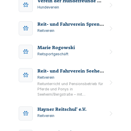
Verein der Hundefreunde Dreieichenhain e.V.
Hundeverein
Reit- und Fahrverein Sprendlingen e.V.
Reitverein
Marie Rogowski
Reitsportgeschäft
Reit- und Fahrverein Seeheim/Bergstraße e.V.
Reitverein
Reitunterricht und Pensionsbetrieb für
Pferde und Ponys in
Seeheim/Bergstraße – mit
Schulpferden, Ponytreff,
Ferienkursen, Voltigieren sowie
Hayner Reitschul' e.V.
aktivem Vereins- und Jugendleben.
Reitverein