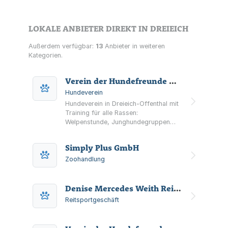
LOKALE ANBIETER DIREKT IN DREIEICH
Außerdem verfügbar:
13
Anbieter in weiteren
Kategorien.
Verein der Hundefreunde Dreieich-Offenthal e.V.
Hundeverein
Hundeverein in Dreieich-Offenthal mit
Training für alle Rassen:
Welpenstunde, Junghundegruppen
und Hundesport wie Agility,
Longieren, Treibball und Nasenarbeit
Simply Plus GmbH
sowie regelmäßige
Vereinsveranstaltungen.
Zoohandlung
Denise Mercedes Weith Reitsportbedarf
Reitsportgeschäft