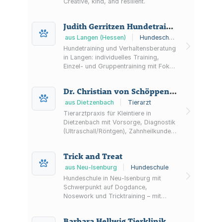
Creative, kind, and resilient.
Judith Gerritzen Hundetrainerin
aus Langen (Hessen)
|
Hundeschule
Hundetraining und Verhaltensberatung
in Langen: individuelles Training,
Einzel- und Gruppentraining mit Fokus
auf klare, faire Kommunikation
zwischen Mensch und Hund.
Dr. Christian von Schöppenthau Tierarztpraxis
aus Dietzenbach
|
Tierarzt
Tierarztpraxis für Kleintiere in
Dietzenbach mit Vorsorge, Diagnostik
(Ultraschall/Röntgen), Zahnheilkunde
und Chirurgie sowie Hinweisen zum
Notdienst und Terminorganisation.
Trick and Treat
aus Neu-Isenburg
|
Hundeschule
Hundeschule in Neu-Isenburg mit
Schwerpunkt auf Dogdance,
Nosework und Tricktraining – mit
Kursen, Workshops, Veranstaltungen
sowie Online- und Präsenzangeboten.
Barbara Hellwig Tierklinik Neu-Isenburg