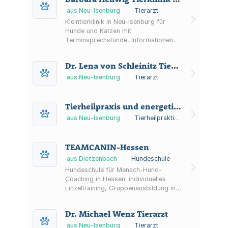
aus Neu-Isenburg
|
Tierarzt
Kleintierklinik in Neu-Isenburg für
Hunde und Katzen mit
Terminsprechstunde, Informationen
zu Behandlungskosten sowie
Notdienst am Wochenende.
Dr. Lena von Schleinitz Tierarztpraxis
aus Neu-Isenburg
|
Tierarzt
Tierheilpraxis und energetische Osteopathie für Hunde
aus Neu-Isenburg
|
Tierheilpraktiker
TEAMCANIN-Hessen
aus Dietzenbach
|
Hundeschule
Hundeschule für Mensch-Hund-
Coaching in Hessen: individuelles
Einzeltraining, Gruppenausbildung in
kleinen Gruppen, Seminare im
Gelände sowie Exklusivtraining und
Dr. Michael Wenz Tierarzt
Ausbildungshunde. Trainingsorte u. a.
in Dietzenbach und Erzhausen.
aus Neu-Isenburg
|
Tierarzt