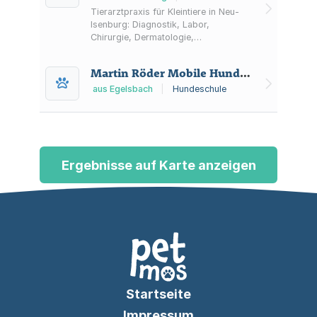
Tierarztpraxis für Kleintiere in Neu-
Isenburg: Diagnostik, Labor,
Chirurgie, Dermatologie,
Zahnheilkunde und Impfungen; auch
Hausbesuche sowie Hinweise zu
Martin Röder Mobile Hundeschule
Notdienst und Urlaubszeiten.
aus Egelsbach
|
Hundeschule
Ergebnisse auf Karte anzeigen
Startseite
Impressum