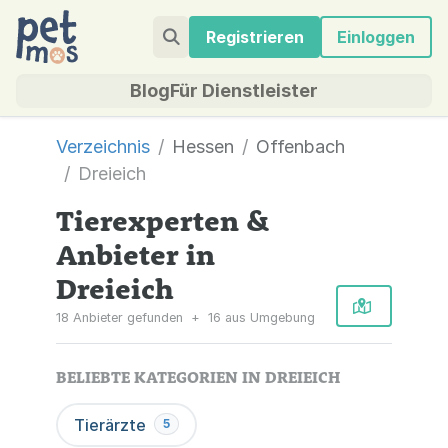
Registrieren
Einloggen
Blog
Für Dienstleister
Verzeichnis
Hessen
Offenbach
Dreieich
Tierexperten &
Anbieter in
Dreieich
18 Anbieter gefunden
+
16 aus Umgebung
BELIEBTE KATEGORIEN IN DREIEICH
Tierärzte
5