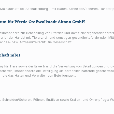
n Mainaschaff bei Aschaffenburg – mit Baden, Schneiden/Scheren, Handstri
rum für Pferde Großwallstadt Altano GmbH
ik, insbesondere zur Behandlung von Pferden und damit einhergehender tierär
 für Tiere,
rde. Umfang und Standes- bzw. Arzneimittelrecht: Die Gesellschaft...
schaft mbH
htung für Tiere sowie der Erwerb und die Verwaltung von Beteiligungen und
chaften, insbesondere die Beteiligung als persönlich haftende geschäftsfüh
 die das Halten und Verwalten von Beteiligungen...
, Schneiden/Scheren, Föhnen, Entfilzen sowie Krallen- und Ohrenpflege; 