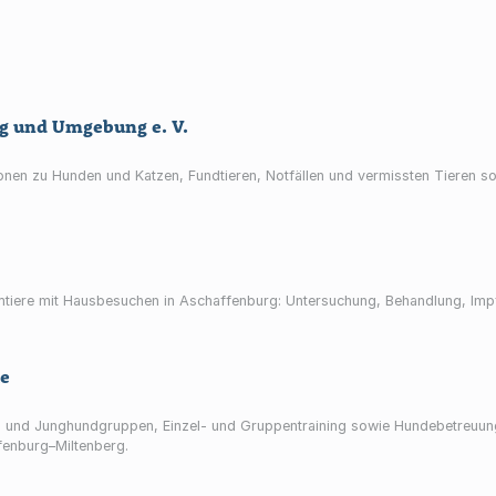
rg und Umgebung e. V.
ionen zu Hunden und Katzen, Fundtieren, Notfällen und vermissten Tieren s
eimtiere mit Hausbesuchen in Aschaffenburg: Untersuchung, Behandlung, Im
le
 und Junghundgruppen, Einzel- und Gruppentraining sowie Hundebetreuung
enburg–Miltenberg.