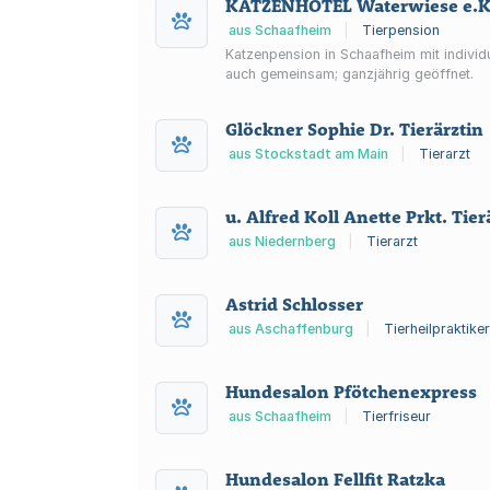
KATZENHOTEL Waterwiese e.K
aus Schaafheim
|
Tierpension
Katzenpension in Schaafheim mit individ
auch gemeinsam; ganzjährig geöffnet.
Glöckner Sophie Dr. Tierärztin
aus Stockstadt am Main
|
Tierarzt
u. Alfred Koll Anette Prkt. Tier
aus Niedernberg
|
Tierarzt
Astrid Schlosser
aus Aschaffenburg
|
Tierheilpraktiker
Hundesalon Pfötchenexpress
aus Schaafheim
|
Tierfriseur
Hundesalon Fellfit Ratzka