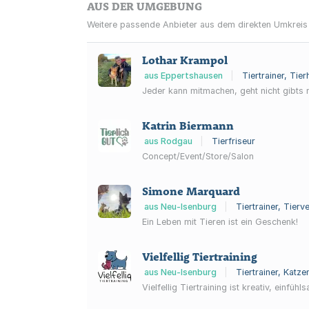
AUS DER UMGEBUNG
Weitere passende Anbieter aus dem direkten Umkreis
Lothar Krampol
aus Eppertshausen
|
Tiertrainer, Tie
Jeder kann mitmachen, geht nicht gibts n
Katrin Biermann
aus Rodgau
|
Tierfriseur
Concept/Event/Store/Salon
Simone Marquard
aus Neu-Isenburg
|
Tiertrainer, Tier
Ein Leben mit Tieren ist ein Geschenk!
Vielfellig Tiertraining
aus Neu-Isenburg
|
Tiertrainer, Katz
Vielfellig Tiertraining ist kreativ, einfü