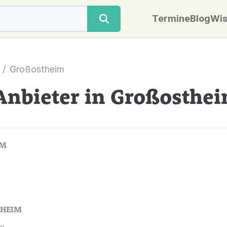
Termine
Blog
Wis
Großostheim
Anbieter in Großosthe
EIM
n.