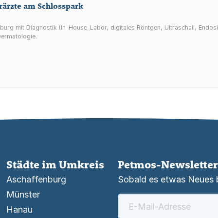
erärzte am Schlosspark
enburg mit Diagnostik (In‑House‑Labor, digitales Röntgen, Ultraschall, Endo
Dermatologie.
Städte im Umkreis
Petmos-Newsletter
Aschaffenburg
Sobald es etwas Neues be
Münster
Hanau