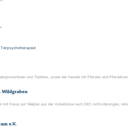
🐾
, Tierpsychotherapeut
itsportartikeln und Textilien, sowie der Handel mit Pferden und Pferdetrans
m Wildgraben
 mit Fokus auf Welpen aus der Arbeitslinie nach DRC-Anforderungen, inklu
am e.V.