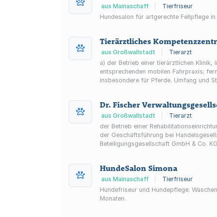
aus Mainaschaff
|
Tierfriseur
Hundesalon für artgerechte Fellpflege i
Tierärztliches Kompetenzzent
aus Großwallstadt
|
Tierarzt
a) der Betrieb einer tierärztlichen Klin
entsprechenden mobilen Fahrpraxis; ferner b) der Handel mit Tierarznei- und sonstigen gesundheitsfördernden Mitteln sowie Pflegeprodukten
insbesondere für Pfe
Dr. Fischer Verwaltungsgesell
aus Großwallstadt
|
Tierarzt
der Betrieb einer Rehabilitationseinric
der Geschäftsführung bei Handelsgesells
Beteiligungsgesellschaft GmbH & Co. KG,
HundeSalon Simona
aus Mainaschaff
|
Tierfriseur
Hundefriseur und Hundepflege: Waschen
Monaten.