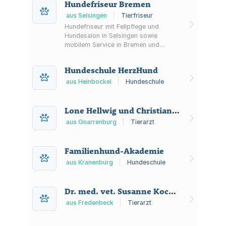
Hundefriseur Bremen
Einzeltraining, Hausbesuche und
Hundeführerschein.
aus Selsingen
|
Tierfriseur
Hundefriseur mit Fellpflege und
Hundesalon in Selsingen sowie
mobilem Service in Bremen und
Niedersachsen – Schnitt nach FCI-
Standard oder nach Wunsch, Baden,
Hundeschule HerzHund
Entfilzen und Pfotenpflege.
aus Heinbockel
|
Hundeschule
Lone Hellwig und Christian Vogel Tierarztpraxis
aus Gnarrenburg
|
Tierarzt
Familienhund-Akademie
aus Kranenburg
|
Hundeschule
Dr. med. vet. Susanne Koch Tierarztpraxis für Akupunktur
aus Fredenbeck
|
Tierarzt