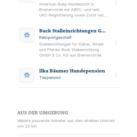
American-Bully-Hundezucht in
Bremervörde mit ABKC- und teils
UKC-Registrierung sowie Zucht nach
§11 Tierschutzgesetz. Informationen
zu Zucht, Welpen, Bildern und
Buck Stalleinrichtungen GmbH & Co. KG
Deckrüden.
Reitsportgeschäft
Stalleinrichtungen für Kälber, Rinder
und Pferde: Buck Stalleinrichtung
GmbH & Co. KG aus Bremervörde
bietet Planung, individuelle Fertigung
und Montage sowie Lösungen für
Ilka Bäumer Hundepension
Belüftung und
Entmistung/Gülletechnik.
Tierpension
AUS DER UMGEBUNG
Weitere passende Anbieter aus dem direkten Umkreis
von 22 km.