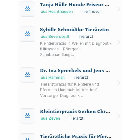
Tanja Hülle Hunde Friseur Salon
aus Hechthausen
|
Tierfriseur
Sybille Schmidtke Tierärztin
aus Beverstedt
|
Tierarzt
Kleintierpraxis in Wellen mit Diagnostik
(Ultraschall, Röntgen),
Zahnbehandlung,
Laboruntersuchungen, Weichteil-
Operationen sowie
Dr. Ina Spreckels und Jens Hoops
Verhaltensberatung für Hunde.
aus Hammah
|
Tierarzt
Tierarztpraxis für Kleintiere und
Pferde in Hammah‑Mittelsdorf –
Vorsorge, Diagnostik
(Röntgen/Ultraschall),
Laboruntersuchungen, Operationen
Kleintierpraxis Gerken Christiane Duden
sowie Leistungen rund um Zähne,
Haut und Augen.
aus Zeven
|
Tierarzt
Tierärztliche Praxis für Pferde Stefanie Süß