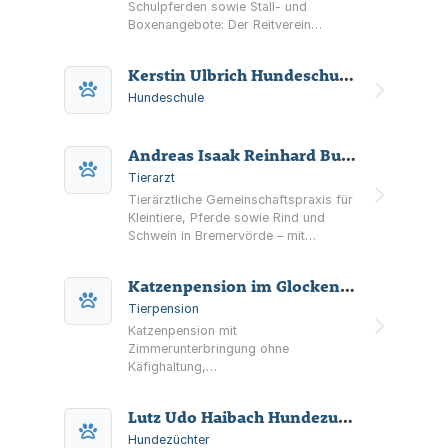
Schulpferden sowie Stall- und
Boxenangebote: Der Reitverein
Barchel und Umgegend e. V.
informiert über Anlage,
Kerstin Ulbrich Hundeschule u. Falknerei
Anlagennutzung, Mitgliedschaft und
Vereinsaktivitäten.
Hundeschule
Andreas Isaak Reinhard Burfeindt Alexander Koch GbR Tierärztliche Gemeinschaftspraxis am Voßberg
Tierarzt
Tierärztliche Gemeinschaftspraxis für
Kleintiere, Pferde sowie Rind und
Schwein in Bremervörde – mit
Diagnostik (u. a. Röntgen/Ultraschall),
stationärer Aufnahme,
Katzenpension im Glockenkamp
Terminsprechstunden und
Notdienstinformationen.
Tierpension
Katzenpension mit
Zimmerunterbringung ohne
Käfighaltung,
Freigehege/Katzengarten und
tierärztlicher Betreuung bei Bedarf.
Lutz Udo Haibach Hundezucht HAIBACHS-BULLYS.EU
Hinweise zu Voraussetzungen sowie
festen An- und Abreisezeiten.
Hundezüchter