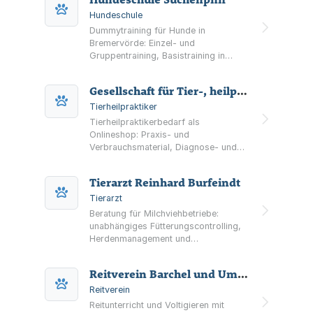
Hundeschule
Dummytraining für Hunde in
Bremervörde: Einzel- und
Gruppentraining, Basistraining in
Kleingruppen, Wasserarbeit sowie
Kurse, Seminare und Trainingsferien
Gesellschaft für Tier-, heilpraktikerbedarf mbH
rund um Dummysport und
Workingtests.
Tierheilpraktiker
Tierheilpraktikerbedarf als
Onlineshop: Praxis- und
Verbrauchsmaterial, Diagnose- und
Therapiezubehör sowie Kräuter,
Globuli und naturheilkundliche
Tierarzt Reinhard Burfeindt
Produkte – Sitz in Bremervörde.
Tierarzt
Beratung für Milchviehbetriebe:
unabhängiges Fütterungscontrolling,
Herdenmanagement und
datenbasiertes Controlling rund um
Kuhgesundheit in der Region
Reitverein Barchel und Umgegend e. V.
Bremervörde.
Reitverein
Reitunterricht und Voltigieren mit