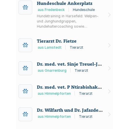
Hundeschule Ankerplatz
aus Fredenbeck
|
Hundeschule
Hundetraining in Harsefeld: Welpen-
und Junghundgruppen,
Hundehaltercoaching sowie
Verhaltensberatung und
Beschäftigungskurse bei der
Tierarzt Dr. Fietze
Hundeschule Ankerplatz.
aus Lamstedt
|
Tierarzt
Dr. med. vet. Sinje Treuel-Janz
aus Gnarrenburg
|
Tierarzt
Dr. med. vet. P Ntirabishaka prakt. Tierarzt
aus Himmelpforten
|
Tierarzt
Dr. Wilfarth und Dr. Jafazdeh, GbR
aus Himmelpforten
|
Tierarzt