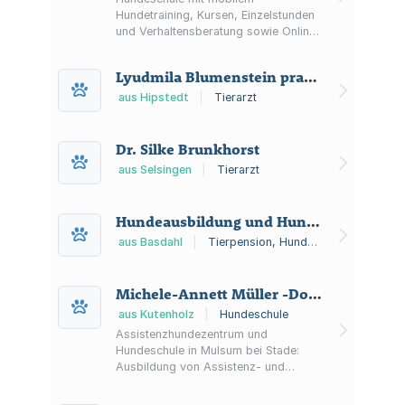
Hundetraining, Kursen, Einzelstunden
und Verhaltensberatung sowie Online-
Angeboten und Ausbildungen im
Raum Stade.
Lyudmila Blumenstein prakt. Tierärztin
aus Hipstedt
|
Tierarzt
Dr. Silke Brunkhorst
aus Selsingen
|
Tierarzt
Hundeausbildung und Hundepension Basdahl
aus Basdahl
|
Tierpension, Hundeschule
Michele-Annett Müller -Dogs Activity-
aus Kutenholz
|
Hundeschule
Assistenzhundezentrum und
Hundeschule in Mulsum bei Stade:
Ausbildung von Assistenz- und
Therapiebegleithunden sowie
Welpenschule, Grunderziehung,