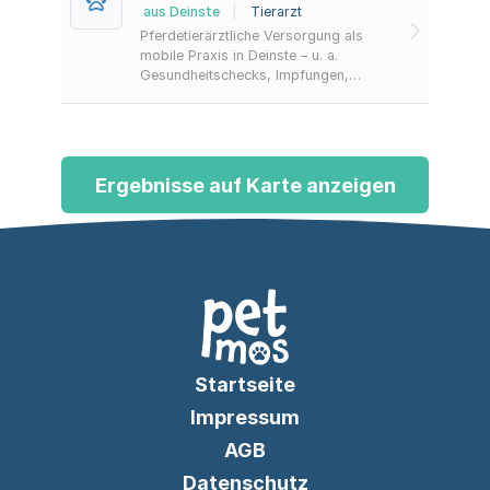
aus Deinste
|
Tierarzt
Pferdetierärztliche Versorgung als
mobile Praxis in Deinste – u. a.
Gesundheitschecks, Impfungen,
Zahnbehandlungen, digitales Röntgen,
Ultraschall und ambulante
Operationen. Notfälle sind rund um
die Uhr erreichbar.
Ergebnisse auf Karte anzeigen
Startseite
Impressum
AGB
Datenschutz