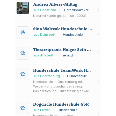
Andrea Albers-Mittag
aus Geestland
|
Tierheilpraktiker
Naturheilkunde gelebt - seit 2003!
Sina Walczak Hundeschule Hundeschule Meisterhund
aus Deinstedt
|
Hundeschule
Tierarztpraxis Holger Seth Tierarzt
aus Alfstedt
|
Tierarzt
Hundeschule TeamWork Hund & Mensch
aus Gnarrenburg
|
Hundeschule
Hundeschule in Gnarrenburg mit
Welpen- und Junghundetraining,
Basiserziehung, Einzeltraining sowie
Verhaltenstraining und
Verhaltensberatung für Mensch-Hund-
Dogcircle Hundeschule GbR
Teams.
aus Farven
|
Hundeschule
Hundeschule mit mobilem