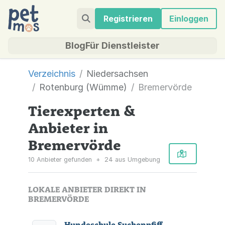
Registrieren
Einloggen
Blog
Für Dienstleister
Verzeichnis
Niedersachsen
Rotenburg (Wümme)
Bremervörde
Tierexperten &
Anbieter in
Bremervörde
10 Anbieter gefunden
+
24 aus Umgebung
LOKALE ANBIETER DIREKT IN
BREMERVÖRDE
Hundeschule Suchenpfiff