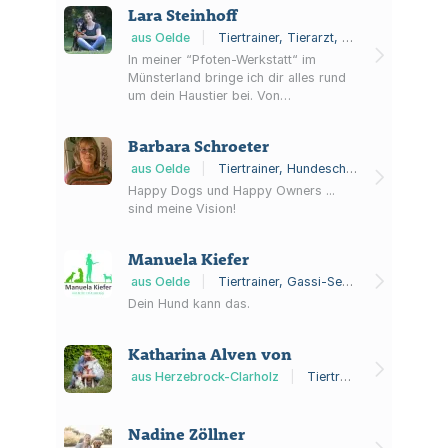
Groß und Klein, Rassehunde und
Lara Steinhoff
Mischlinge, jüngere und ältere
Hundehalter. Wir bieten unser Wissen,
aus Oelde
|
Tiertrainer, Tierarzt, Gassi-Service
um Ihnen bei der Erziehung und
In meiner “Pfoten-Werkstatt“ im
Ausbildung des Hundes zu helfen. Bei
Münsterland bringe ich dir alles rund
uns finden Sie: Agility, Basis-
um dein Haustier bei. Von
Grundgehorsam)Training,
Hundeschule & Hundetraining über
Dummysport, Hoopers, Ma...
spannende Seminare & Vorträge zu
Barbara Schroeter
aktuellen Themen bis zur tierärztlichen
Verhaltenstherapie und Beratung.
aus Oelde
|
Tiertrainer, Hundeschule
Training: Im Training legen wir
Happy Dogs und Happy Owners ...
gemeinsam die Grundsteine für ein
sind meine Vision!
entspanntes Zusammenleben mit
deinem Hund. In kleinen Gruppen oder
Manuela Kiefer
auch im Einzeltraining train...
aus Oelde
|
Tiertrainer, Gassi-Service, Tierverhaltensberatung
Dein Hund kann das.
Katharina Alven von
aus Herzebrock-Clarholz
|
Tiertrainer, Händler für Tierprodukte, Tierverhaltensberatung
Nadine Zöllner