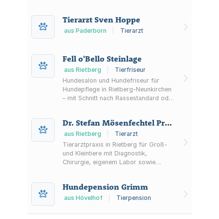
Tierarzt Sven Hoppe
aus Paderborn
|
Tierarzt
Fell o'Bello Steinlage
aus Rietberg
|
Tierfriseur
Hundesalon und Hundefriseur für
Hundepflege in Rietberg-Neunkirchen
– mit Schnitt nach Rassestandard oder
nach Wunsch sowie Baden, Föhnen
und weiteren Pflegeleistungen.
Dr. Stefan Mösenfechtel Praktischer Tierarzt
aus Rietberg
|
Tierarzt
Tierarztpraxis in Rietberg für Groß-
und Kleintiere mit Diagnostik,
Chirurgie, eigenem Labor sowie
Physiotherapie und Rehabilitation.
Hundepension Grimm
aus Hövelhof
|
Tierpension