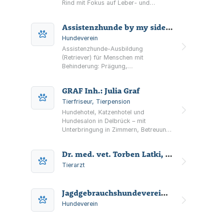
Rind mit Fokus auf Leber- und
Nierendegeneration sowie Hinweisen
zu Diagnostik und N‑Stoffwechsel.
Assistenzhunde by my side e. V.
Hundeverein
Assistenzhunde-Ausbildung
(Retriever) für Menschen mit
Behinderung: Prägung,
Grundausbildung, Teamfindung und
lebenslanges Folgetraining durch
GRAF Inh.: Julia Graf
einen eingetragenen Verein in
Delbrück.
Tierfriseur, Tierpension
Hundehotel, Katzenhotel und
Hundesalon in Delbrück – mit
Unterbringung in Zimmern, Betreuung
nach Charakter, Impfvoraussetzungen
sowie festen Bring- und Abholzeiten.
Dr. med. vet. Torben Latki, Fachtierarzt für Pferde Dr. med. vet. Jürgen Mathea, Fachtierarzt für Pferde
Tierarzt
Jagdgebrauchshundeverein Paderborner Land e.V.
Hundeverein