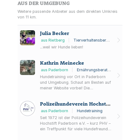
AUS DER UMGEBUNG
Weitere passende Anbieter aus dem direkten Umkreis
von 11 km.
Julia Becker
aus Rietberg
|
Tierverhaltensberatung, Hundeschule, Hundetraining
...weil wir Hunde lieben!
Kathrin Meinecke
aus Paderborn
|
Ernährungsberater für Tiere, Hundeschule, Hundetraining
Hundetraining vor Ort in Paderborn
und Umgebung. Schaut am Besten auf
meiner Website vorbei! Die
Ernährungsberatung biete ich auch
online an! Ich biete eine Online-
Polizeihundeverein Hochstift Paderborn e.V.
Ernährungsberatung an. Wieso online?
Um den Aufwand für dich und mich
aus Paderborn
|
Hundetraining
so gering wie möglich zu halten.
Seit 1972 ist der Polizeihundeverein
Heutzutage kann man durch Fotos
Hochstift Paderborn e.V. – kurz PHV –
und Videos unheimlich viel auch online
ein Treffpunkt für viele Hundefreunde
abstimmen. Wie das Ganze ablaufen
mit ihren Hunden. Wir sind offen für
würde, erkläre ich dir...