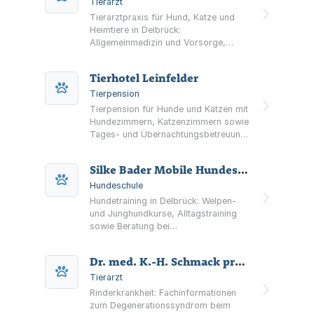
Tierarzt
Tierarztpraxis für Hund, Katze und
Heimtiere in Delbrück:
Allgemeinmedizin und Vorsorge,
Diagnostik (digitales Röntgen,
Ultraschall, EKG, Labor),
Tierhotel Leinfelder
Dermatologie, Chirurgie, Gynäkologie
und Zahnheilkunde.
Tierpension
Tierpension für Hunde und Katzen mit
Hundezimmern, Katzenzimmern sowie
Tages- und Übernachtungsbetreuung.
Bring-, Abhol- und Besuchszeiten
werden individuell vereinbart.
Silke Bader Mobile Hundeschule
Hundeschule
Hundetraining in Delbrück: Welpen-
und Junghundkurse, Alltagstraining
sowie Beratung bei
Verhaltensproblemen. Kleingruppen
bis max. 6 Teams und ergänzend
Dr. med. K.-H. Schmack prakt. Tierarzt
Fellpflege.
Tierarzt
Rinderkrankheit: Fachinformationen
zum Degenerationssyndrom beim