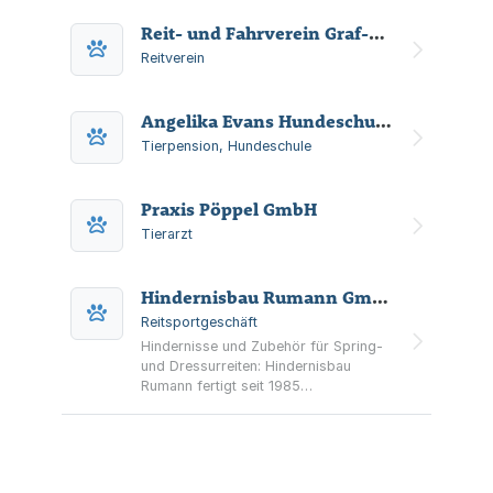
Reit- und Fahrverein Graf-Sporck Delbrück e. V.
Reitverein
Angelika Evans Hundeschule Hundepension Dagmar Henze
Tierpension, Hundeschule
Praxis Pöppel GmbH
Tierarzt
Hindernisbau Rumann GmbH & Co. KG
Reitsportgeschäft
Hindernisse und Zubehör für Spring-
und Dressurreiten: Hindernisbau
Rumann fertigt seit 1985
Parcoursausrüstung wie Ständer,
Stangen, Mauern, Cavaletti und
Wassergräben.