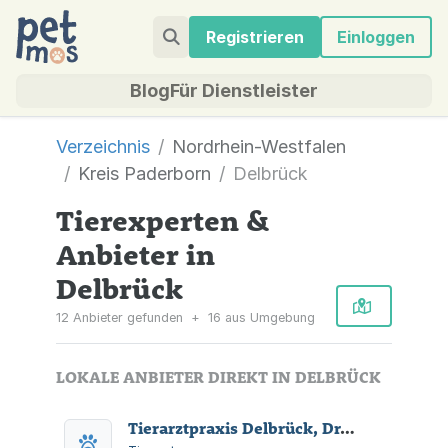
Registrieren
Einloggen
Blog
Für Dienstleister
Verzeichnis
Nordrhein-Westfalen
Kreis Paderborn
Delbrück
Tierexperten &
Anbieter in
Delbrück
12 Anbieter gefunden
+
16 aus Umgebung
LOKALE ANBIETER DIREKT IN DELBRÜCK
Tierarztpraxis Delbrück, Dr. med. vet. Tanja Recker