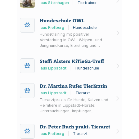
aus Steinhagen
|
Tiertrainer
Hundeschule OWL
aus Rietberg
|
Hundeschule
Hundetraining mit positiver
Verstärkung in OWL: Welpen- und
Junghundkurse, Erziehung und
Einzeltraining in Rietberg (Kreis
Gütersloh) sowie Sport- und
Steffi Alsters KiTieGa-Treff
Beschäftigungskurse und Workshops.
aus Lippstadt
|
Hundeschule
Dr. Martina Rufer Tierärztin
aus Lippstadt
|
Tierarzt
Tierarztpraxis für Hunde, Katzen und
Heimtiere in Lippstadt-Hörste:
Untersuchungen, Impfungen,
Diagnostik (Röntgen/Ultraschall),
Labor, Chirurgie, Zahnbehandlungen
Dr. Peter Ruch prakt. Tierarzt
und stationäre Behandlung.
aus Rietberg
|
Tierarzt