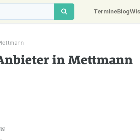
Termine
Blog
Wis
Mettmann
Anbieter in Mettmann
NN
n.