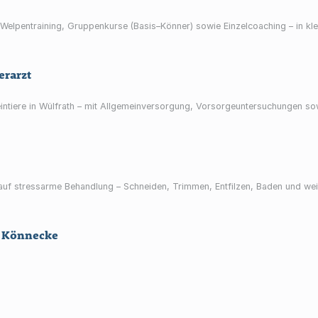
elpentraining, Gruppenkurse (Basis–Könner) sowie Einzelcoaching – in kl
erarzt
eintiere in Wülfrath – mit Allgemeinversorgung, Vorsorgeuntersuchungen s
uf stressarme Behandlung – Schneiden, Trimmen, Entfilzen, Baden und wei
s Könnecke