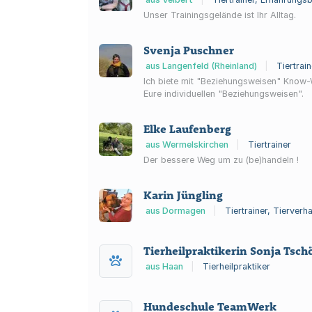
Unser Trainingsgelände ist Ihr Alltag.
Svenja Puschner
aus Langenfeld (Rheinland)
|
Tiertrai
Ich biete mit "Beziehungsweisen" Know-
Eure individuellen "Beziehungsweisen".
Elke Laufenberg
aus Wermelskirchen
|
Tiertrainer
Der bessere Weg um zu (be)handeln !
Karin Jüngling
aus Dormagen
|
Tiertrainer, Tierverh
Tierheilpraktikerin Sonja Tsch
aus Haan
|
Tierheilpraktiker
Hundeschule TeamWerk