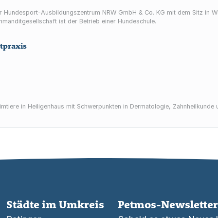
er Hundesport-Ausbildungszentrum NRW GmbH & Co. KG mit dem Sitz in Wül
manditgesellschaft ist der Betrieb einer Hundeschule.
ztpraxis
imtiere in Heiligenhaus mit Schwerpunkten in Dermatologie, Zahnheilkunde
Städte im Umkreis
Petmos-Newsletter