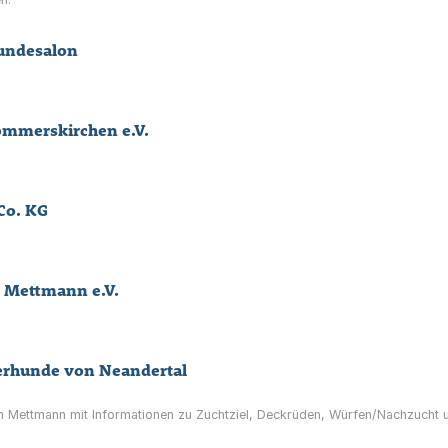
Hundesalon
ommerskirchen e.V.
Co. KG
t Mettmann e.V.
ferhunde von Neandertal
in Mettmann mit Informationen zu Zuchtziel, Deckrüden, Würfen/Nachzucht