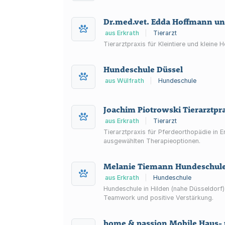
Dr.med.vet. Edda Hoffmann und
aus Erkrath
|
Tierarzt
Tierarztpraxis für Kleintiere und kleine
Hundeschule Düssel
aus Wülfrath
|
Hundeschule
Joachim Piotrowski Tierarztpr
aus Erkrath
|
Tierarzt
Tierarztpraxis für Pferdeorthopädie in 
ausgewählten Therapieoptionen.
Melanie Tiemann Hundeschul
aus Erkrath
|
Hundeschule
Hundeschule in Hilden (nahe Düsseldorf
Teamwork und positive Verstärkung.
home & passion Mobile Haus- 