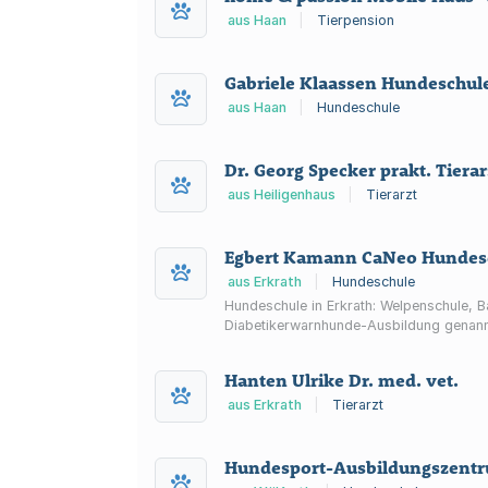
aus Haan
|
Tierpension
Gabriele Klaassen Hundeschul
aus Haan
|
Hundeschule
Dr. Georg Specker prakt. Tierar
aus Heiligenhaus
|
Tierarzt
Egbert Kamann CaNeo Hundes
aus Erkrath
|
Hundeschule
Hundeschule in Erkrath: Welpenschule, B
Diabetikerwarnhunde-Ausbildung genann
Hanten Ulrike Dr. med. vet.
aus Erkrath
|
Tierarzt
Hundesport-Ausbildungszent