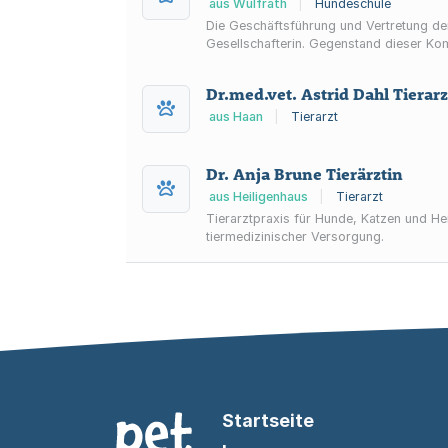
aus Wülfrath
|
Hundeschule
Die Geschäftsführung und Vertretung d
Gesellschafterin. Gegenstand dieser Kom
Dr.med.vet. Astrid Dahl Tierar
aus Haan
|
Tierarzt
Dr. Anja Brune Tierärztin
aus Heiligenhaus
|
Tierarzt
Tierarztpraxis für Hunde, Katzen und He
tiermedizinischer Versorgung.
Startseite