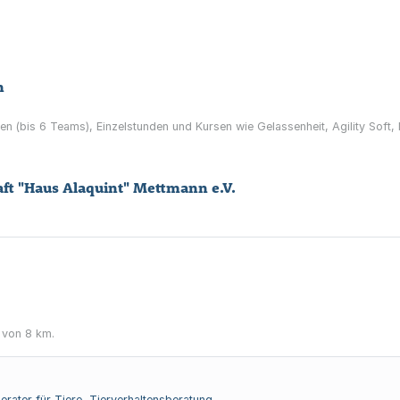
n
n (bis 6 Teams), Einzelstunden und Kursen wie Gelassenheit, Agility Soft, 
ft "Haus Alaquint" Mettmann e.V.
 von 8 km.
erater für Tiere, Tierverhaltensberatung