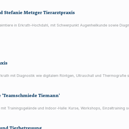
 Stefanie Metzger Tierarztpraxis
 Heimtiere in Erkrath‑Hochdahl, mit Schwerpunkt Augenheilkunde sowie Diagn
axis
Erkrath mit Diagnostik wie digitalem Röntgen, Ultraschall und Thermografie
e 'Teamschmiede Tiemann'
) mit Trainingsgelände und Indoor-Halle: Kurse, Workshops, Einzeltrainin
und Tierbetreuung