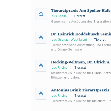
Tierarztpraxis Am Speller Haf
aus Spelle
|
Tierarzt
Gemeinsame Ausübung des Tierarztberuf
Dr. Heinrich Koddebusch Semi
aus Gronau (Westfalen)
|
Tierarzt
Tiermedizinische Ausstattung und Fortbi
und Online-Seminare.
Hecking-Veltman, Dr. Ulrich u. D
aus Rheine
|
Tierarzt
Kleintierpraxis in Rheine für Hunde, Kat
Röntgen und Labor.
Antonius Brink Tierarztpraxis
aus Rheine
|
Tierarzt
Tierarztpraxis in Rheine für Kleintiere