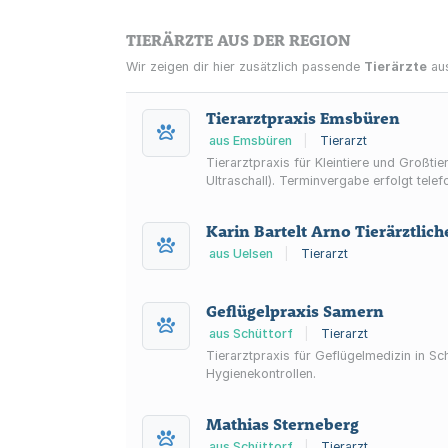
TIERÄRZTE AUS DER REGION
Wir zeigen dir hier zusätzlich passende
Tierärzte
aus
Tierarztpraxis Emsbüren
aus Emsbüren
|
Tierarzt
Tierarztpraxis für Kleintiere und Großt
Ultraschall). Terminvergabe erfolgt telef
Karin Bartelt Arno Tierärztlic
aus Uelsen
|
Tierarzt
Geflügelpraxis Samern
aus Schüttorf
|
Tierarzt
Tierarztpraxis für Geflügelmedizin in Sc
Hygienekontrollen.
Mathias Sterneberg
aus Schüttorf
|
Tierarzt