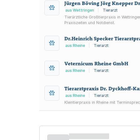
Jürgen Böving Jörg Knepper Dr
aus Wettringen
|
Tierarzt
Tierärztliche Großtierpraxis in Wettrin
Praxiszeiten und Notdienst.
Dr.Heinrich Specker Tierarztpr
aus Rheine
|
Tierarzt
Veternicum Rheine GmbH
aus Rheine
|
Tierarzt
Tierarztpraxis Dr. Dyckhoff-Ka
aus Rheine
|
Tierarzt
Kleintierpraxis in Rheine mit Terminspre