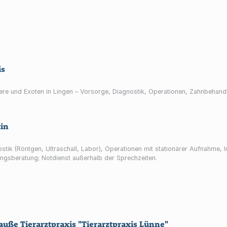
is
iere und Exoten in Lingen – Vorsorge, Diagnostik, Operationen, Zahnbehan
tin
nostik (Röntgen, Ultraschall, Labor), Operationen mit stationärer Aufnahm
ngsberatung; Notdienst außerhalb der Sprechzeiten.
auße Tierarztpraxis "Tierarztpraxis Lünne"