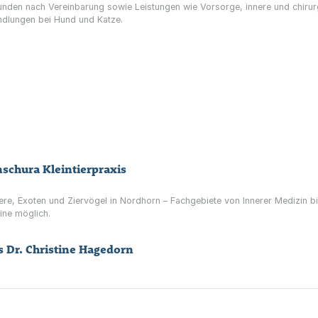
stunden nach Vereinbarung sowie Leistungen wie Vorsorge, innere und chiru
dlungen bei Hund und Katze.
nschura Kleintierpraxis
iere, Exoten und Ziervögel in Nordhorn – Fachgebiete von Innerer Medizin b
ine möglich.
s Dr. Christine Hagedorn