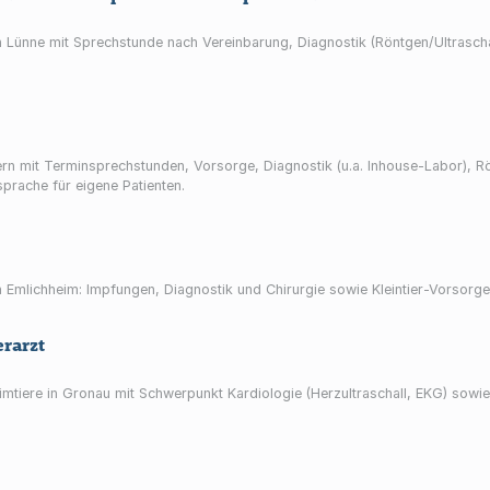
 in Lünne mit Sprechstunde nach Vereinbarung, Diagnostik (Röntgen/Ultrascha
ern mit Terminsprechstunden, Vorsorge, Diagnostik (u.a. Inhouse-Labor), Rö
rache für eigene Patienten.
 in Emlichheim: Impfungen, Diagnostik und Chirurgie sowie Kleintier-Vorsor
erarzt
imtiere in Gronau mit Schwerpunkt Kardiologie (Herzultraschall, EKG) sowie