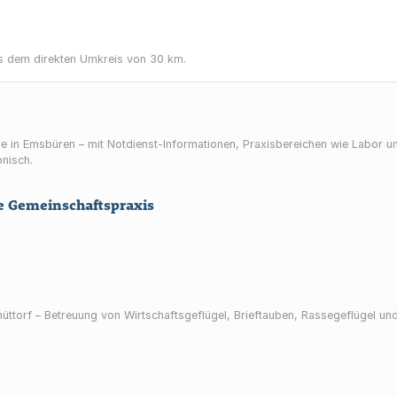
 dem direkten Umkreis von 30 km.
iere in Emsbüren – mit Notdienst-Informationen, Praxisbereichen wie Labor u
onisch.
he Gemeinschaftspraxis
hüttorf – Betreuung von Wirtschaftsgeflügel, Brieftauben, Rassegeflügel un