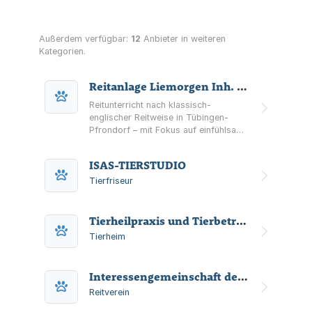
Außerdem verfügbar:
12
Anbieter in weiteren
Kategorien.
Reitanlage Liemorgen Inh. Christine Böhmerle
Reitunterricht nach klassisch-
englischer Reitweise in Tübingen-
Pfrondorf – mit Fokus auf einfühlsame
Hilfengebung, Bodenarbeit und
harmonische Pferd-Mensch-
ISAS-TIERSTUDIO
Kommunikation.
Tierfriseur
Tierheilpraxis und Tierbetreuung mit Herz, Tierheilpraktikerin Susanne Kürner
Tierheim
Interessengemeinschaft der Vielseitigkeitsreiter in Baden-Württemberg (IGV)
Reitverein