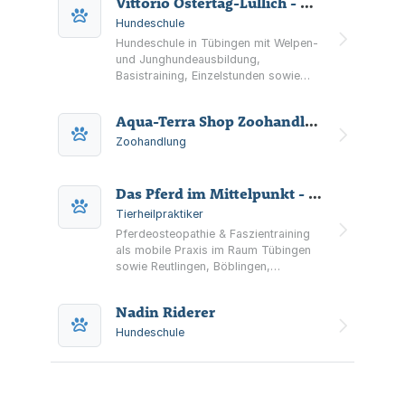
Vittorio Ostertag-Lüllich - Dog Training
Hundeschule
Hundeschule in Tübingen mit Welpen-
und Junghundeausbildung,
Basistraining, Einzelstunden sowie
hundepsychologischer Beratung und
Social Walk zur Sozialisierung.
Aqua-Terra Shop Zoohandlung
Zoohandlung
Das Pferd im Mittelpunkt - Sarah Henne
Tierheilpraktiker
Pferdeosteopathie & Faszientraining
als mobile Praxis im Raum Tübingen
sowie Reutlingen, Böblingen,
Esslingen und Stuttgart. Sanfte,
ganzheitliche Behandlung mit
Nadin Riderer
Ganganalyse und
Trainingsempfehlungen.
Hundeschule