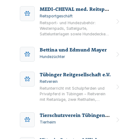
MEDI-CHEVAL med. Reitsportzubehör
Reitsportgeschäft
Reitsport- und Hundezubehör:
Westernpads, Sattelgurte,
Sattelunterlagen sowie Hundedecken,
Leinen, Geschirre und Probiotika für
Hunde und Katzen.
Bettina und Edmund Mayer
Hundezüchter
Tübinger Reitgesellschaft e.V.
Reitverein
Reitunterricht mit Schulpferden und
Privatpferd in Tübingen – Reitverein
mit Reitanlage, zwei Reithallen,
Reitplätzen und Stallungen sowie
Informationen zu Terminen und
Tierschutzverein Tübingen und Umgebung
Lehrgängen.
Tierheim