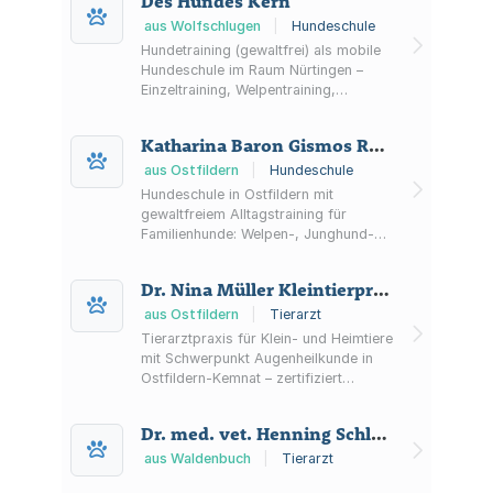
Des Hundes Kern
aus Wolfschlugen
|
Hundeschule
Hundetraining (gewaltfrei) als mobile
Hundeschule im Raum Nürtingen –
Einzeltraining, Welpentraining,
Gruppenkurse und
Verhaltensberatung für alltagsnahe
Katharina Baron Gismos Reich
Themen.
aus Ostfildern
|
Hundeschule
Hundeschule in Ostfildern mit
gewaltfreiem Alltagstraining für
Familienhunde: Welpen-, Junghund-
und Basiskurse sowie Einzeltraining
und Spezialkurse wie Antigiftköder
Dr. Nina Müller Kleintierpraxis
und lockere Leine.
aus Ostfildern
|
Tierarzt
Tierarztpraxis für Klein- und Heimtiere
mit Schwerpunkt Augenheilkunde in
Ostfildern-Kemnat – zertifiziert
angstfrei, mit Diagnostik (Labor,
Ultraschall, digitales Röntgen),
Dr. med. vet. Henning Schlumbohm Fachtierarzt für Pferde
Zahnheilkunde und Weichteilchirurgie.
aus Waldenbuch
|
Tierarzt