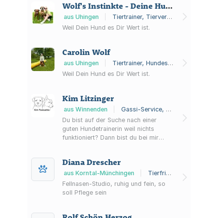
Wolf's Instinkte - Deine Hundeschule
mit besonderen Bedürfnissen •
Medical Training • gezielte
aus Uhingen
|
Tiertrainer, Tierverhaltensberatung, Hundeschule
Vorbereitung auf den
Weil Dein Hund es Dir Wert ist.
Hundeführerschein • Training mit
bewegungseingeschränkten Hunden •
Carolin Wolf
Training auf Enrichmentbasis
Systemare Training versteht sich als
aus Uhingen
|
Tiertrainer, Hundeschule
Unterstützung und Begleitung...
Weil Dein Hund es Dir Wert ist.
Kim Litzinger
aus Winnenden
|
Gassi-Service, Hundeschule
Du bist auf der Suche nach einer
guten Hundetrainerin weil nichts
funktioniert? Dann bist du bei mir
genau richtig! Hier findest du ein auf
dich und deinen Hund abgestimmtes
Diana Drescher
Hundetraining im Rems-Murr-Kreis
und in Stuttgart. Es gibt nicht die eine
aus Korntal-Münchingen
|
Tierfriseur
richtige Methode oder den einen Weg
Fellnasen-Studio, ruhig und fein, so
im Hundetraining. Wir schauen, was
soll Pflege sein
für euch am besten passt. Außerdem
werfen wir einen Blick auf die
Rolf Schön Herzog
Körpersprac...