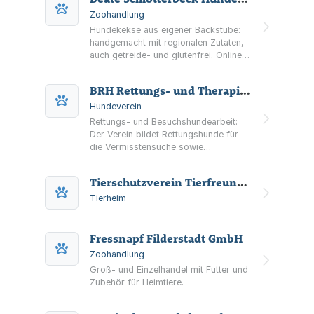
Zoohandlung
Hundekekse aus eigener Backstube:
handgemacht mit regionalen Zutaten,
auch getreide- und glutenfrei. Online-
Shop mit Versand in Deutschland und
Möglichkeit zur Abholung.
BRH Rettungs- und Therapiehunde Fildern und Umgebung e. V.
Hundeverein
Rettungs- und Besuchshundearbeit:
Der Verein bildet Rettungshunde für
die Vermisstensuche sowie
Besuchshundeteams für Einsätze in
sozialen Einrichtungen aus.
Tierschutzverein Tierfreunde Filderstadt e.V.
Tierheim
Fressnapf Filderstadt GmbH
Zoohandlung
Groß- und Einzelhandel mit Futter und
Zubehör für Heimtiere.