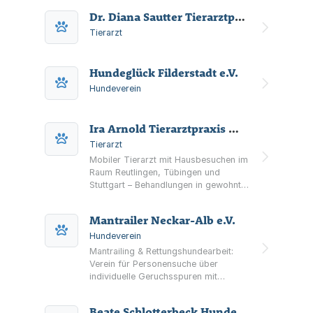
Vereinsveranstaltungen in Filderstadt.
Dr. Diana Sautter Tierarztpraxis
Tierarzt
Hundeglück Filderstadt e.V.
Hundeverein
Ira Arnold Tierarztpraxis MobiVet
Tierarzt
Mobiler Tierarzt mit Hausbesuchen im
Raum Reutlingen, Tübingen und
Stuttgart – Behandlungen in gewohnter
Umgebung für Hunde, Katzen sowie
weitere Tierarten.
Mantrailer Neckar-Alb e.V.
Hundeverein
Mantrailing & Rettungshundearbeit:
Verein für Personensuche über
individuelle Geruchsspuren mit
Trainingseinheiten in verschiedenen
Umgebungen und bei jedem Wetter.
Beate Schlotterbeck Hundeartikel Mr. Wilsons Hundebäckerei