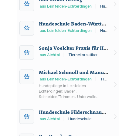
aus Leinfelden-Echterdingen
|
Hundeschule
Hundeschule Baden-Württemberg
aus Leinfelden-Echterdingen
|
Hundeschule
Sonja Voelcker Praxis für Hundephysiotherapie
aus Aichtal
|
Tierheilpraktiker
Michael Schmoll und Manuela Schmoll GbR
aus Leinfelden-Echterdingen
|
Tierfriseur
Hundepflege in Leinfelden-
Echterdingen: Baden,
Schneiden/Trimmen, Unterwolle
entfernen sowie Krallen-, Pfoten-,
Ohren- und Zahnpflege. Mit
Hundeschule Filderschnauzen
Welpeneingewöhnung, Spezialpflege
und Ausbildung zum Hundefriseur.
aus Aichtal
|
Hundeschule