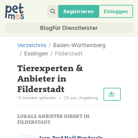
Registrieren
Einloggen
Blog
Für Dienstleister
Verzeichnis
Baden-Württemberg
Esslingen
Filderstadt
Tierexperten &
Anbieter in
Filderstadt
13 Anbieter gefunden
+
20 aus Umgebung
LOKALE ANBIETER DIREKT IN
FILDERSTADT
Jean-Fred Noël Hundesalon DOG Beauty Lounge