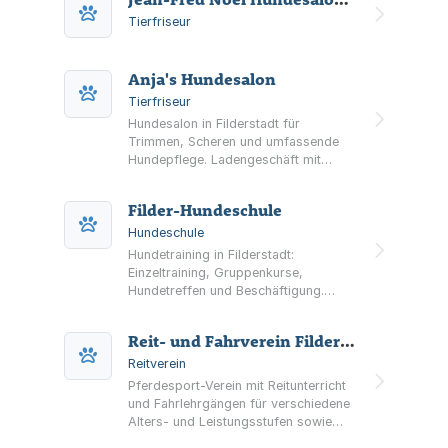
Tierfriseur
Anja's Hundesalon
Tierfriseur
Hundesalon in Filderstadt für
Trimmen, Scheren und umfassende
Hundepflege. Ladengeschäft mit
Leckerli, Pflegeprodukten und
Hundeaccessoires. Termine nach
Filder-Hundeschule
telefonischer Vereinbarung.
Hundeschule
Hundetraining in Filderstadt:
Einzeltraining, Gruppenkurse,
Hundetreffen und Beschäftigung.
Tätigkeit seit 2003; Trainerinnen mit
CANIS-Ausbildung und Erlaubnis nach
Reit- und Fahrverein Filderstadt und Umgebung e.V.
§11 Tierschutzgesetz.
Reitverein
Pferdesport-Verein mit Reitunterricht
und Fahrlehrgängen für verschiedene
Alters- und Leistungsstufen sowie
Lehrgängen, Reiterjugend und