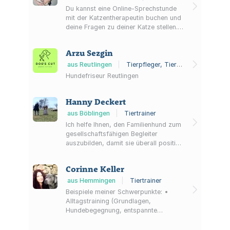
Du kannst eine Online-Sprechstunde
mit der Katzentherapeutin buchen und
deine Fragen zu deiner Katze stellen.
Die Katzenexpertin kann dir zu allen
Themen der Katzenhaltung Tipps
Arzu Sezgin
geben: Katzenverhalten,
Verhaltensprobleme bei Katzen,
aus Reutlingen
|
Tierpfleger, Tierfriseur, Tierblogger
Stress bei Katzen, artgerechte
Hundefriseur Reutlingen
Katzenhaltung, Katzenernährung,
Spielverhalten von Katzen,
Hanny Deckert
Verhaltensmodifikation bei Katzen,
Katzentraining, Territorialverhalten v...
aus Böblingen
|
Tiertrainer
Ich helfe Ihnen, den Familienhund zum
gesellschaftsfähigen Begleiter
auszubilden, damit sie überall positiv
auffallen! Praxisorientiertes Training
über klare Kommunikation ohne
Corinne Keller
Futterbestechung! So wird Gehorsam
verlässlich!
aus Hemmingen
|
Tiertrainer
Beispiele meiner Schwerpunkte: •
Alltagstraining (Grundlagen,
Hundebegegnung, entspannte
Spaziergänge, Rückruf usw.) •
Training für Hund-Menschen-Teams