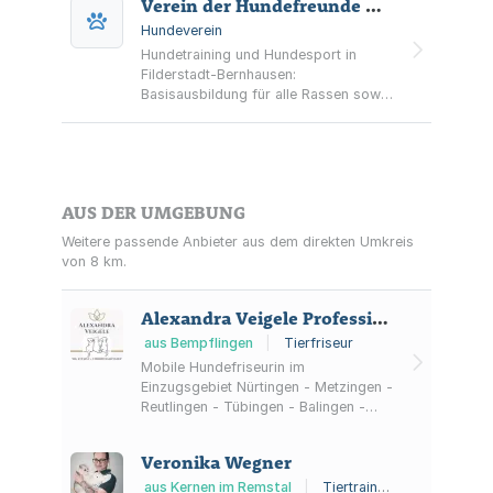
Verein der Hundefreunde Bernhausen und Umgebung
Hundeverein
Hundetraining und Hundesport in
Filderstadt-Bernhausen:
Basisausbildung für alle Rassen sowie
Angebote für Welpen, Junghunde und
verschiedene Hundesportarten auf
dem Vereinsgelände.
AUS DER UMGEBUNG
Weitere passende Anbieter aus dem direkten Umkreis
von 8 km.
Alexandra Veigele Professionelle Hundepflege Mobil
aus Bempflingen
|
Tierfriseur
Mobile Hundefriseurin im
Einzugsgebiet Nürtingen - Metzingen -
Reutlingen - Tübingen - Balingen -
Rottweil
Veronika Wegner
aus Kernen im Remstal
|
Tiertrainer, Tierverhaltensberatung