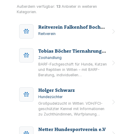
Außerdem verfügbar:
13
Anbieter in weiteren
Kategorien.
Reitverein Falkenhof Bochum - Witten e.V.
Reitverein
Tobias Böcher Tiernahrung "Böcher`s BarfBar"
Zoohandlung
BARF-Fachgeschäft für Hunde, Katzen
und Reptilien in Witten – mit BARF-
Beratung, individuellen
Ernährungsplänen, Rohfutter-
Sortiment, Nahrungsergänzungen,
Holger Schwarz
Trainingshappen und Zubehör sowie
Onlineshop.
Hundezüchter
Großpudelzucht in Witten: VDH/FCI-
geschützter Kennel mit Informationen
zu Zuchthündinnen, Wurfplanung
sowie Geburt und Aufzucht der
Welpen.
Netter Hundesportverein e.V