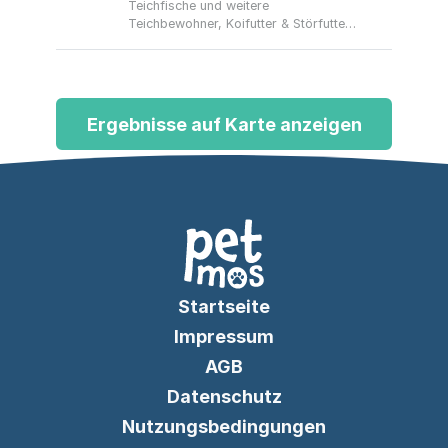
Teichfische und weitere
Teichbewohner, Koifutter & Störfutter,
Wasserpflege sowie Filter- und
Teichtechnik inklusive Zubehör und
Ratgeber zur Teichpflege.
Ergebnisse auf Karte anzeigen
Startseite
Impressum
AGB
Datenschutz
Nutzungsbedingungen