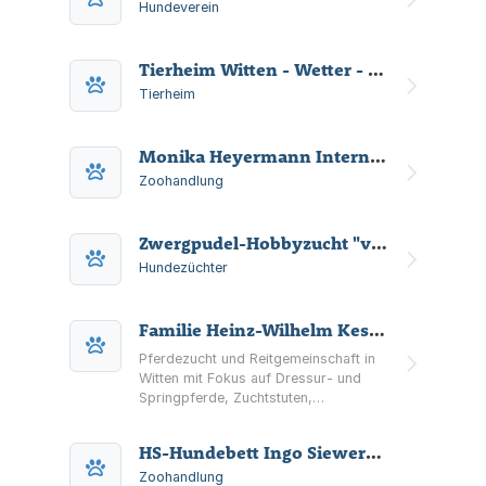
Hundeverein
Tierheim Witten - Wetter - Herdecke e.V.
Tierheim
Monika Heyermann Internetshop "Heyermann Hundetransportboxen"
Zoohandlung
Zwergpudel-Hobbyzucht "von den Durchholzerbergen"
Hundezüchter
Familie Heinz-Wilhelm Kesten Kesten GbR
Pferdezucht und Reitgemeinschaft in
Witten mit Fokus auf Dressur- und
Springpferde, Zuchtstuten,
Fohlenaufzucht sowie Verkaufspferde.
HS-Hundebett Ingo Siewert e.K.
Zoohandlung