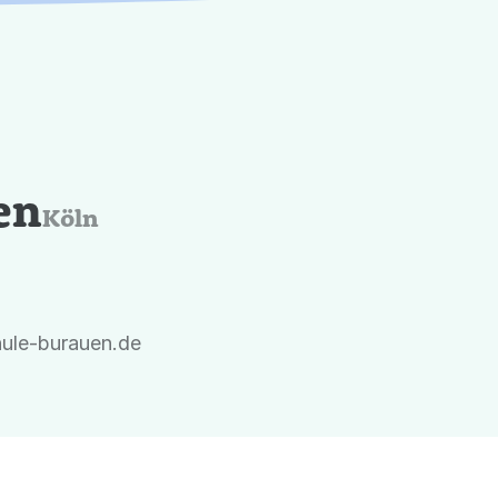
en
Köln
ule-burauen.de