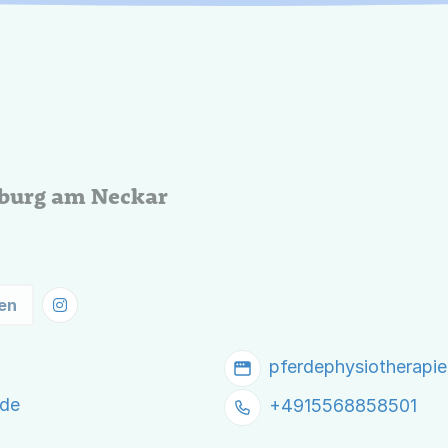
burg am Neckar
en
pferdephysiotherapi
de
+4915568858501