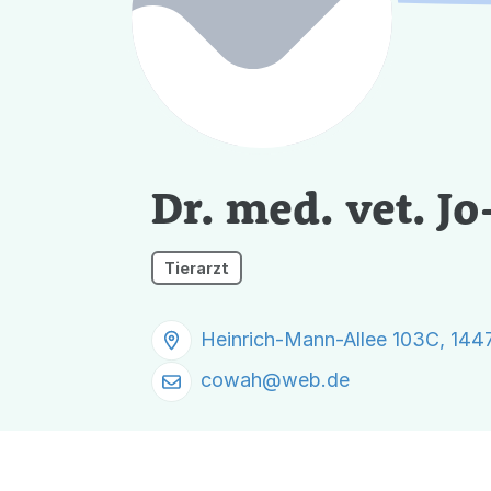
Dr. med. vet. J
Tierarzt
Heinrich-Mann-Allee 103C, 14
cowah@
web.de