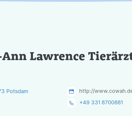
o-Ann Lawrence Tierärz
http://www.cowah.d
473 Potsdam
+49 331 8700881