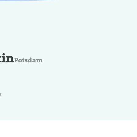
tin
Potsdam
e