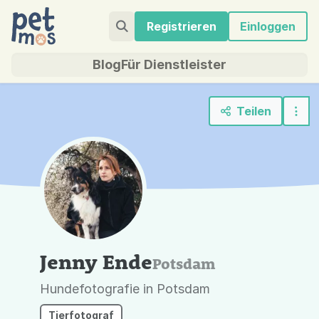
Registrieren
Einloggen
Blog
Für Dienstleister
Teilen
Jenny Ende
Potsdam
Hundefotografie in Potsdam
Tierfotograf