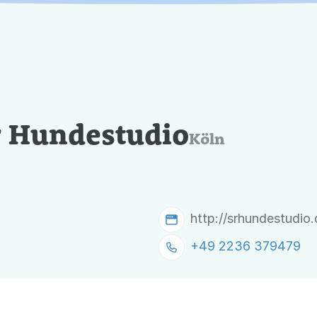
r Hundestudio
Köln
http://srhundestudio.
+49 2236 379479