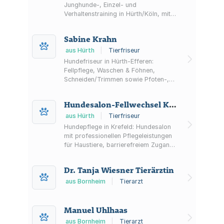
Junghunde-, Einzel- und
Verhaltenstraining in Hürth/Köln, mit
Hundesport sowie Online-
Sachkundenachweis nach
Sabine Krahn
Landeshundegesetz NRW.
aus Hürth
|
Tierfriseur
Hundefriseur in Hürth-Efferen:
Fellpflege, Waschen & Föhnen,
Schneiden/Trimmen sowie Pfoten-,
Ohren- und Augenpflege. Termine
Montag bis Freitag nach
Hundesalon-Fellwechsel Küpper H.
Vereinbarung; Fokus auf stressfreie
Pflege und naturbasierte Produkte.
aus Hürth
|
Tierfriseur
Hundepflege in Krefeld: Hundesalon
mit professionellen Pflegeleistungen
für Haustiere, barrierefreiem Zugang
sowie Karten- und NFC-Zahlung.
Dr. Tanja Wiesner Tierärztin
aus Bornheim
|
Tierarzt
Manuel Uhlhaas
aus Bornheim
|
Tierarzt