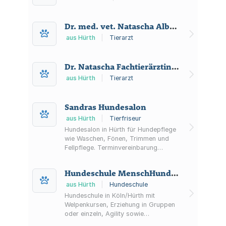
Dr. med. vet. Natascha Albrecht Fachtierärztin für Kleintiere
aus Hürth
|
Tierarzt
Dr. Natascha Fachtierärztin für Kleintiere
aus Hürth
|
Tierarzt
Sandras Hundesalon
aus Hürth
|
Tierfriseur
Hundesalon in Hürth für Hundepflege
wie Waschen, Fönen, Trimmen und
Fellpflege. Terminvereinbarung
möglich, Öffnungszeiten Mo–Do
08:00–19:00.
Hundeschule MenschHund! Alexander Külzer
aus Hürth
|
Hundeschule
Hundeschule in Köln/Hürth mit
Welpenkursen, Erziehung in Gruppen
oder einzeln, Agility sowie
Beschäftigungs- und