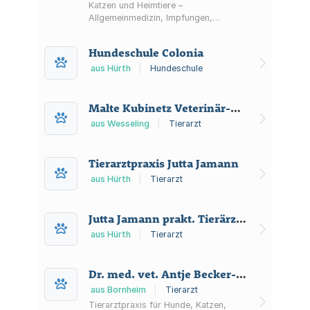
Katzen und Heimtiere –
Allgemeinmedizin, Impfungen,
Zahnheilkunde, Labor sowie
Ultraschall- und Röntgendiagnostik.
Hundeschule Colonia
Termine auch nach Vereinbarung.
aus Hürth
|
Hundeschule
Malte Kubinetz Veterinär-Praxis
aus Wesseling
|
Tierarzt
Tierarztpraxis Jutta Jamann
aus Hürth
|
Tierarzt
Jutta Jamann prakt. Tierärztin
aus Hürth
|
Tierarzt
Dr. med. vet. Antje Becker-Carus Kleintierpraxis
aus Bornheim
|
Tierarzt
Tierarztpraxis für Hunde, Katzen,