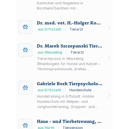
Kaninchen und Nagetiere in
Bornheim/Sechtem mit
Terminsprechstunde, angstarmem
Umgang sowie Leistungen von
Dr. med. vet. H.-Holger Komorowski prakt. Tierarzt
Vorsorge und Impfungen bis
Diagnostik, Zahnbehandlung und
aus Erftstadt
|
Tierarzt
Chirurgie.
Dr. Marek Szczepanski Tierarztpraxis
aus Wesseling
|
Tierarzt
Tierarztpraxis in Wesseling
(Rheinbogen) für Hunde und Katzen –
Terminsprechstunde, breites
Leistungsspektrum von
Allgemeinmedizin bis Chirurgie sowie
Gabriele Bork Tierpsychologin (ATN)
Hinweise zum Notdienst am
Wochenende.
aus Erftstadt
|
Hundeschule
Hundetraining in Erftstadt: mobile
Hundeschule mit Welpen- und
Junghundetraining, Gruppen- und
Einzeltraining, Verhaltenstherapie
sowie Agility Fun – gewaltfreie
Haus - und Tierbetreuung, Katzenpension
Methoden.
aus Hürth
|
Tierpension