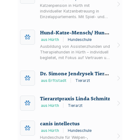
Katzenpension in Hürth mit
individueller Katzenbetreuung in
Einzelappartements. Mit Spiel- und
Kuschelzeit, Rückzugsorten sowie
Fellpflege und Medikamentengabe
Hund-Katze-Mensch/ Hundeschule Apel
nach Vorgabe. Aufnahme nach
Kennenlerngespräch und definierten
aus Hürth
|
Hundeschule
Bedingungen.
Ausbildung von Assistenzhunden und
Therapiehunden in Hürth – individuell
begleitet, mit Fokus auf Vertrauen und
Zusammenarbeit im Mensch-Hund-
Team.
Dr. Simone Jendrysek Tierärztin
aus Erftstadt
|
Tierarzt
Tierarztpraxis Linda Schmitz
aus Hürth
|
Tierarzt
canis intellectus
aus Hürth
|
Hundeschule
Hundeschule für Welpen-,