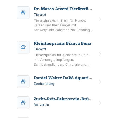
Patenschaften und
Spendenmöglichkeiten und informiert
Dr. Marco Atzeni Tierärztliche Praxis
zu tierärztlichen Notdiensten für
Kleintiere im Rhein-Erft-Kreis.
Tierarzt
Tierarztpraxis in Brühl für Hunde,
Katzen und Kleinsäuger mit
Schwerpunkt Zahnmedizin. Leistungen
u. a. Vorsorge, Diagnostik
(Röntgen/Ultraschall/Labor), Chirurgie
Kleintierpraxis Bianca Benz
& Narkose sowie Zahnbehandlungen.
Tierarzt
Tierarztpraxis für Kleintiere in Brühl
mit Vorsorge, Impfungen,
Zahnbehandlungen, Chirurgie und
moderner Diagnostik (Ultraschall,
digitales Röntgen, Labor).
Daniel Walter DaW-Aquaristikhandel
Zoohandlung
Zucht-Reit-Fahrverein-Brühl-Pingsdorf e.V.
Reitverein