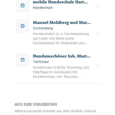
mobile Hundeschule Hartmut Dick
Hundeschule
Manuel Mohlberg und Martin Auberger GbR Heimtierbedarf
Zoohandlung
Hundezubehör (u. a. Hundespielzeug
aus Leder und Wolle sowie
Hundedecken) für Endkunden und
Händler – mit Händler-Programm,
Retail-Verzeichnis und Firmensitz in
Hundumschöner Inh. Martina Laumanns
Brühl.
Tierfriseur
Hundefriseur in Brühl: Grooming und
Fellpflege im Hundesalon mit
Einzelterminen, inkl. Waschen,
Entfilzen, Trimmen sowie Krallen- und
Ohrenpflege.
AUS DER UMGEBUNG
Weitere passende Anbieter aus dem direkten Umkreis