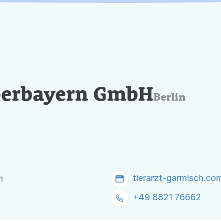
Oberbayern GmbH
Berlin
tierarzt-garmisch.co
n
+49 8821 76662