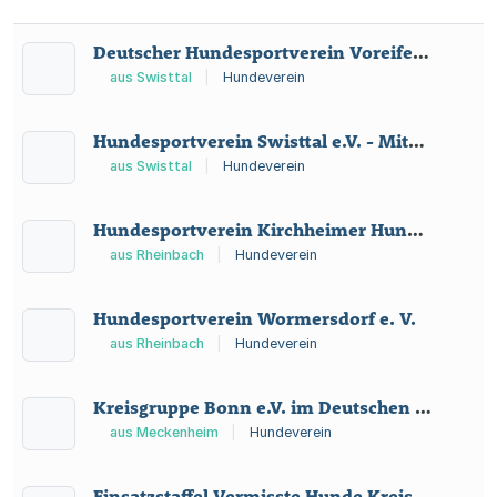
Deutscher Hundesportverein Voreifel im Deutschen Verband für Gebrauchhundvereine e. V.
aus Swisttal
|
Hundeverein
Hundesportverein Swisttal e.V. - Mitglied im Deutschen Verband der Gebrauchshundesportvereine (DVG) e.V.
aus Swisttal
|
Hundeverein
Hundesportverein Kirchheimer Hundefreunde - Mitglied im Deutschen Schutzhund Verband e. V. -
aus Rheinbach
|
Hundeverein
Hundesportverein Wormersdorf e. V.
aus Rheinbach
|
Hundeverein
Kreisgruppe Bonn e.V. im Deutschen Verband der Gebrauchshundesportvereine
aus Meckenheim
|
Hundeverein
Einsatzstaffel Vermisste Hunde Kreis Düren e.V.