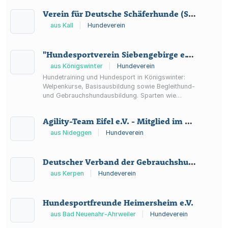
Hoopers, Rally Obedience und Turnierhundsport.
Verein für Deutsche Schäferhunde (SV) e.V.., Sitz Augsburg, Ortsgruppe Kall-Nordeifel e.V.
aus Kall
|
Hundeverein
"Hundesportverein Siebengebirge e.V. (HSV SG)" Mitglied im "Deutscher Verband der Gebrauchshundsportvereine (DVG) - Sportverband für das Polizei- und Schutzhundwesen e.V."
aus Königswinter
|
Hundeverein
Hundetraining und Hundesport in Königswinter:
Welpenkurse, Basisausbildung sowie Begleithund-
und Gebrauchshundausbildung. Sparten wie
Agility, Rally-Obedience und Turnierhundsport
ergänzen das Angebot.
Agility-Team Eifel e.V. - Mitglied im Deutschen Sporthund Verband e.V. -
aus Nideggen
|
Hundeverein
Deutscher Verband der Gebrauchshundsportvereine e.V. Mitgliedverein Buir
aus Kerpen
|
Hundeverein
Hundesportfreunde Heimersheim e.V.
aus Bad Neuenahr-Ahrweiler
|
Hundeverein