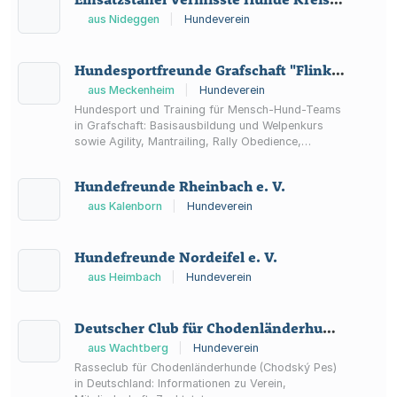
aus Nideggen
|
Hundeverein
Hundesportfreunde Grafschaft "Flinke Pfoten" e.V. - Mitglied im DVG e.V.
aus Meckenheim
|
Hundeverein
Hundesport und Training für Mensch-Hund-Teams
in Grafschaft: Basisausbildung und Welpenkurs
sowie Agility, Mantrailing, Rally Obedience,
Hoopers, Turnierhundsport und Zughundesport im
Verein.
Hundefreunde Rheinbach e. V.
aus Kalenborn
|
Hundeverein
Hundefreunde Nordeifel e. V.
aus Heimbach
|
Hundeverein
Deutscher Club für Chodenländerhunde (DCCh) e.V.
aus Wachtberg
|
Hundeverein
Rasseclub für Chodenländerhunde (Chodský Pes)
in Deutschland: Informationen zu Verein,