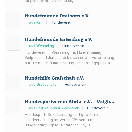
Mitgliedschaft, Zuchtstatus,
Gesundheitsuntersuchungen sowie
Vereinsaktuellem und Terminen.
Hundefreunde Dreiborn e.V.
aus Kall
|
Hundeverein
Hundefreunde Entenfang e.V.
aus Wesseling
|
Hundeverein
Hundeverein in Wesseling mit Hundetraining,
Welpen- und Junghundekursen sowie Vorbereitung
auf die Begleithundeprüfung am Trainingsplatz am
Entenfang.
Hundehilfe Grafschaft e.V.
aus Grafschaft
|
Hundeverein
Hundesportverein Ahrtal e.V. - Mitglied im Deutschen Verband der Gebrauchshundsportvereine e.V. DVG -
aus Bad Neuenahr-Ahrweiler
|
Hundeverein
Hundesport, Sozialisierung und gewaltfreie
Hundeerziehung im Verein: Welpen- und
Junghundegruppen, Unterordnung, BH-
Vorbereitung sowie Sportarten wie Agility,