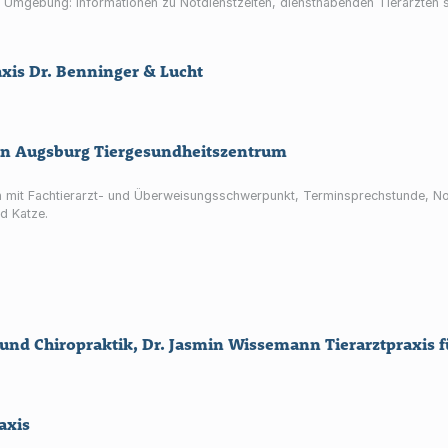
nd Umgebung: Informationen zu Notdienstzeiten, diensthabenden Tierärzten 
axis Dr. Benninger & Lucht
fan Augsburg Tiergesundheitszentrum
gen mit Fachtierarzt- und Überweisungsschwerpunkt, Terminsprechstunde, N
nd Katze.
 und Chiropraktik, Dr. Jasmin Wissemann Tierarztpraxis 
axis