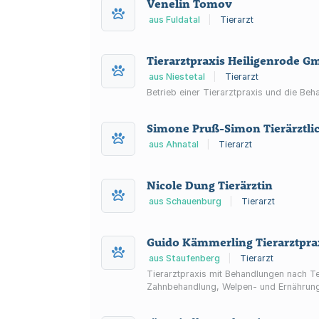
Venelin Tomov
aus Fuldatal
|
Tierarzt
Tierarztpraxis Heiligenrode 
aus Niestetal
|
Tierarzt
Betrieb einer Tierarztpraxis und die Beh
Simone Pruß-Simon Tierärztlic
aus Ahnatal
|
Tierarzt
Nicole Dung Tierärztin
aus Schauenburg
|
Tierarzt
Guido Kämmerling Tierarztpra
aus Staufenberg
|
Tierarzt
Tierarztpraxis mit Behandlungen nach T
Zahnbehandlung, Welpen- und Ernährung