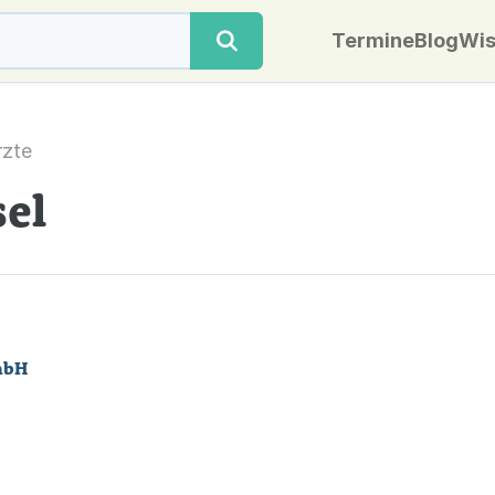
Termine
Blog
Wis
rzte
sel
mbH