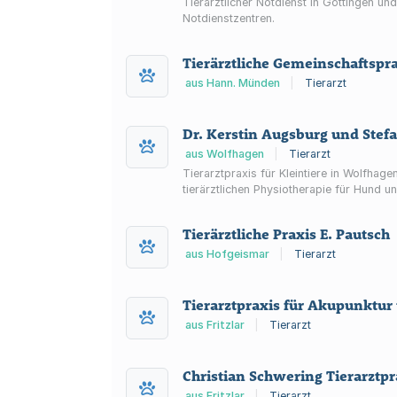
Tierärztlicher Notdienst in Göttingen u
Notdienstzentren.
Tierärztliche Gemeinschaftspr
aus Hann. Münden
|
Tierarzt
Dr. Kerstin Augsburg und Ste
aus Wolfhagen
|
Tierarzt
Tierarztpraxis für Kleintiere in Wolfha
tierärztlichen Physiotherapie für Hund u
Tierärztliche Praxis E. Pautsch
aus Hofgeismar
|
Tierarzt
Tierarztpraxis für Akupunktur
aus Fritzlar
|
Tierarzt
Christian Schwering Tierarztpr
aus Fritzlar
|
Tierarzt