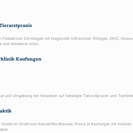
Tierarztpraxis
 in Fuldabrück‑Dörnhagen mit Diagnostik (Ultraschall, Röntgen, EKG), Inhou
s und Notdienst-Infos.
rklinik Kaufungen
sel und Umgebung mit Hinweisen auf beteiligte Tierarztpraxen und Tierklini
raktik
und Hunde im Großraum Kassel/Nordhessen: Praxis in Kaufungen mit mobile
apie.