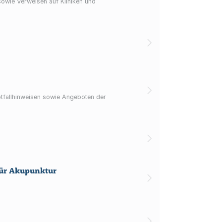
sowie Verweisen auf Kliniken und
otfallhinweisen sowie Angeboten der
für Akupunktur