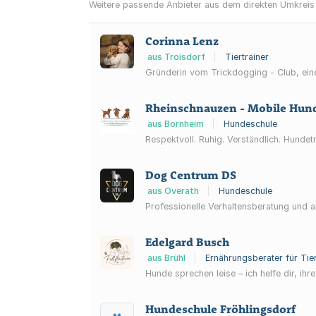
Weitere passende Anbieter aus dem direkten Umkreis
Corinna Lenz
aus Troisdorf
|
Tiertrainer
Gründerin vom Trickdogging - Club, eine
Rheinschnauzen - Mobile Hund
aus Bornheim
|
Hundeschule
Respektvoll. Ruhig. Verständlich. Hundet
Dog Centrum DS
aus Overath
|
Hundeschule
Professionelle Verhaltensberatung und a
Edelgard Busch
aus Brühl
|
Ernährungsberater für Tier
Hunde sprechen leise – ich helfe dir, ihr
Hundeschule Fröhlingsdorf