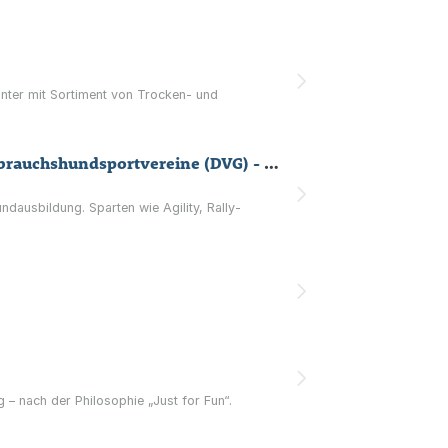
inter mit Sortiment von Trocken- und
"Hundesportverein Siebengebirge e.V. (HSV SG)" Mitglied im "Deutscher Verband der Gebrauchshundsportvereine (DVG) - Sportverband für das Polizei- und Schutzhundwesen e.V."
ausbildung. Sparten wie Agility, Rally-
 – nach der Philosophie „Just for Fun“.