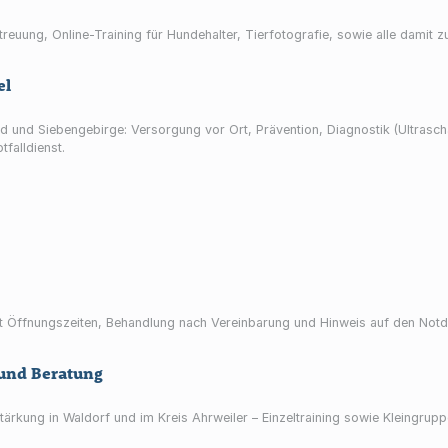
treuung, Online-Training für Hundehalter, Tierfotografie, sowie alle dam
el
and und Siebengebirge: Versorgung vor Ort, Prävention, Diagnostik (Ultrasc
alldienst.
 mit Öffnungszeiten, Behandlung nach Vereinbarung und Hinweis auf den Notd
und Beratung
stärkung in Waldorf und im Kreis Ahrweiler – Einzeltraining sowie Kleingru