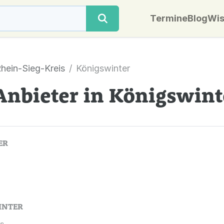
Termine
Blog
Wis
hein-Sieg-Kreis
Königswinter
Anbieter in Königswint
ER
INTER
n.