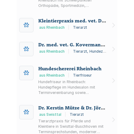
Rheinbach mit Schwerpunkten
Orthopädie, Sportmedizin,
Endoskopie, Ankaufsuntersuchung
und Podiatrie.
Kleintierpraxis med. vet. Dr. Georg Kovermann
aus Rheinbach
|
Tierarzt
Dr. med. vet. G. Kovermann Kleintierpraxis
aus Rheinbach
|
Tierarzt, Hundezüchter
Hundeschererei Rheinbach
aus Rheinbach
|
Tierfriseur
Hundefriseur in Rheinbach:
Hundepflege im Hundesalon mit
Terminvereinbarung sowie
Informationen zu Preisen,
Öffnungszeiten und Parkplatz.
Dr. Kerstin Mütze & Dr. Jörg Mütze Groß- und Kleintiere Gemeinschaftspraxis
aus Swisttal
|
Tierarzt
Tierarztpraxis für Pferde und
Kleintiere in Swisttal-Buschhoven mit
Terminsprechstunden, moderner