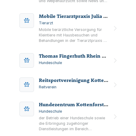
und Welpenaufzucht sowie News und
Kontaktmöglichkeiten.
Mobile Tierarztpraxis Julia Schmitt
Tierarzt
Mobile tierärztliche Versorgung für
Kleintiere mit Hausbesuchen und
Behandlungen in der Tierarztpraxis –
stressarm, termingebunden und auf
Tierhalter in Meckenheim und
Thomas Fingerhuth Rhein Dogs - Coaching von Mensch & Hund
Umgebung ausgerichtet.
Hundeschule
Reitsportvereinigung Kottenforst e. V.
Reitverein
Hundezentrum Kottenforst UG (haftungsbeschränkt)
Hundeschule
der Betrieb einer Hundeschule sowie
die Erbringung zugehöriger
Dienstleistungen im Bereich
Hundetraining und Hundeausbildung.