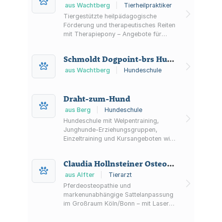
Medikamentengabe.
aus Wachtberg
|
Tierheilpraktiker
Tiergestützte heilpädagogische
Förderung und therapeutisches Reiten
mit Therapiepony – Angebote für
Kinder in Wachtberg und Grafschaft
(Rheinland-Pfalz).
Schmoldt Dogpoint-brs Hundeschule
aus Wachtberg
|
Hundeschule
Draht-zum-Hund
aus Berg
|
Hundeschule
Hundeschule mit Welpentraining,
Junghunde-Erziehungsgruppen,
Einzeltraining und Kursangeboten wie
Trainingsspaziergängen, Clicker- und
Longiertraining; Termine über
Claudia Hollnsteiner Osteopathische Hunde- und Pferdetherapie Equinotion
Kurskalender.
aus Alfter
|
Tierarzt
Pferdeosteopathie und
markenunabhängige Sattelanpassung
im Großraum Köln/Bonn – mit Laser-
und Taping-Anwendungen sowie
Theorie- und Praxisseminaren.