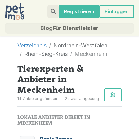
Registrieren
Einloggen
Blog
Für Dienstleister
Verzeichnis
Nordrhein-Westfalen
Rhein-Sieg-Kreis
Meckenheim
Tierexperten &
Anbieter in
Meckenheim
14 Anbieter gefunden
+
25 aus Umgebung
LOKALE ANBIETER DIREKT IN
MECKENHEIM
Dania Ramos