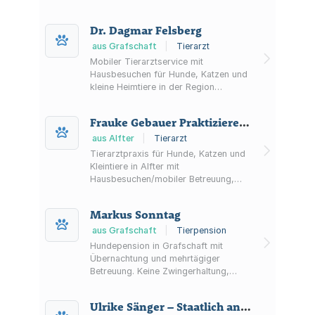
Diagnostik (u. a. digitales Röntgen,
Sonographie) sowie mobilem Service
Dr. Dagmar Felsberg
und Notdienst.
aus Grafschaft
|
Tierarzt
Mobiler Tierarztservice mit
Hausbesuchen für Hunde, Katzen und
kleine Heimtiere in der Region
Grafschaft/Wachtberg/Ahrtal,
inklusive allgemeiner Versorgung und
Frauke Gebauer Praktizierende Tierärztin
kardiologischem Schwerpunkt.
aus Alfter
|
Tierarzt
Tierarztpraxis für Hunde, Katzen und
Kleintiere in Alfter mit
Hausbesuchen/mobiler Betreuung,
24h-Notdienst, Diagnostik (u. a.
Röntgen/Ultraschall) sowie Chirurgie,
Markus Sonntag
Internistik und Impfungen.
aus Grafschaft
|
Tierpension
Hundepension in Grafschaft mit
Übernachtung und mehrtägiger
Betreuung. Keine Zwingerhaltung,
24h-Betreuung, tägliche
Spaziergänge sowie optionaler Hol-
Ulrike Sänger – Staatlich anerkannte Heilpädagogin
und Bringservice und