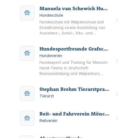
Manuela van Schewick Hundeschule
Hundeschule
Hundeschule mit Welpenschule und
Einzeltraining sowie Ausbildung von
Assistenz-, Schul-, Kita- und
Besuchshunden und Angeboten zur
tiergestützten Intervention am
Hundesportfreunde Grafschaft "Flinke Pfoten" e.V. - Mitglied im DVG e.V.
Bergerhof in Meckenheim.
Hundeverein
Hundesport und Training für Mensch-
Hund-Teams in Grafschaft:
Basisausbildung und Welpenkurs
sowie Agility, Mantrailing, Rally
Obedience, Hoopers,
Stephan Brehm Tierarztpraxis
Turnierhundsport und Zughundesport
im Verein.
Tierarzt
Reit- und Fahrverein Mönchescher Hof e.V.
Reitverein