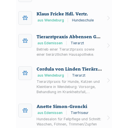
Klaus Fricke Hdl. Vertr.
aus Wendeburg
|
Hundeschule
Tierarztpraxis Abbensen GmbH
aus Edemissen
|
Tierarzt
Betrieb einer Tierarztpraxis sowie
einer tierärztlichen Hausapotheke.
Cordula von Linden Tierärztin
aus Wendeburg
|
Tierarzt
Tierarztpraxis für Hunde, Katzen und
Kleintiere in Wendeburg: Vorsorge,
Behandlung im Krankheitsfall,
Weichteilchirurgie, Zahnsanierung,
Hausbesuche und stationäre
Anette Simon-Groncki
Aufnahme.
aus Edemissen
|
Tierfriseur
Hundesalon für Fellpflege und Schnitt:
Waschen, Föhnen, Trimmen/Zupfen