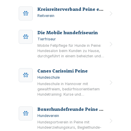
Kreisreiterverband Peine e. V.
Reitverein
Die Mobile hundefriseurin
Tierfriseur
Mobile Fellpflege für Hunde in Peine:
Hundesalon beim Kunden zu Hause,
durchgeführt in einem beheizten und
klimatisierten Fahrzeug.
Komplettservice und Einzelleistungen
Canes Carissimi Peine
nach Bedarf.
Hundeschule
Hundeschule in Hannover mit
gewaltfreiem, bedürfnisorientiertem
Hundetraining: Kurse und
Einzeltraining, u. a. für Welpen und
Junghunde sowie Angebote wie
Boxerhundefreunde Peine e.V.
Mantrailing und Rückruftraining.
Hundeverein
Hundesportverein in Peine mit
Hundeerziehungskurs, Begleithunde-