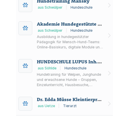
Hundetraining Mansky
Chiropraktik. Online-Terminbuchung
verfügbar.
aus Schwülper
|
Hundeschule
Akademie Hundegestützte Pädagogik & Organisationsentwicklung
aus Schwülper
|
Hundeschule
Ausbildung in hundegestützter
Pädagogik für Mensch-Hund-Teams:
Online-Basiskurs, digitale Module und
Praxistraining in Braunschweig – für
Schule, Kita, Sozialarbeit und soziale
HUNDESCHULE LUPUS Inh. Beatrix Krautwurst
Einrichtungen in Niedersachsen.
aus Söhlde
|
Hundeschule
Hundetraining für Welpen, Junghunde
und erwachsene Hunde – Gruppen,
Einzelunterricht, Hausbesuche,
Verhaltensberatung und
Sachkundenachweis in Ilsede/Groß
Dr. Edda Müsse Kleintierpraxis
Lafferde.
aus Uetze
|
Tierarzt