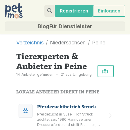
Registrieren
Einloggen
Blog
Für Dienstleister
Verzeichnis
Niedersachsen
Peine
Tierexperten &
Anbieter in Peine
14 Anbieter gefunden
+
21 aus Umgebung
LOKALE ANBIETER DIREKT IN PEINE
Pferdezuchtbetrieb Struck
Pferdezucht in Süsel: Hof Struck
züchtet seit 1980 Hannoveraner
Dressurpferde und stellt Blutlinien,
Zuchtpferde, Fohlen sowie den