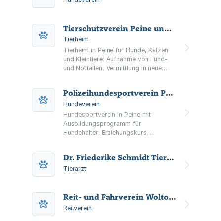
Tierschutzverein Peine und Umgegend eingetragener Verein
Tierheim
Tierheim in Peine für Hunde, Katzen
und Kleintiere: Aufnahme von Fund-
und Notfällen, Vermittlung in neue
Zuhause sowie Tierpension. Besuche
nach vorheriger Terminvereinbarung.
Polizeihundesportverein Peine (PHSV) e.V.
Hundeverein
Hundesportverein in Peine mit
Ausbildungsprogramm für
Hundehalter: Erziehungskurs,
Begleithundeprüfung sowie Training in
Fährte, Unterordnung und
Dr. Friederike Schmidt Tierärztin
Schutzdienst. Mit Übungszeiten sowie
Prüfungs- und Terminübersicht.
Tierarzt
Reit- und Fahrverein Woltorf und Umgebung e. V.
Reitverein