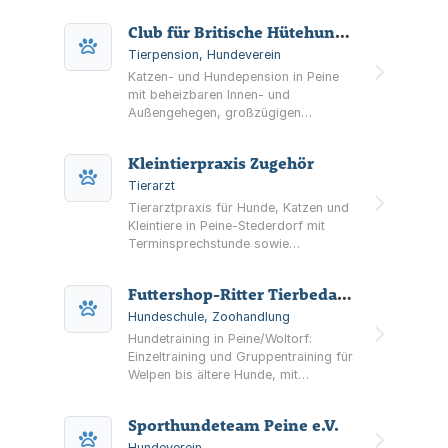
Hengst His Highness vor.
Club für Britische Hütehunde e.V.
Tierpension, Hundeverein
Katzen- und Hundepension in Peine
mit beheizbaren Innen- und
Außengehegen, großzügigen
Freiausläufen, tierärztlicher Betreuung
sowie Abhol- und Bringdienst auf
Kleintierpraxis Zugehör
Wunsch.
Tierarzt
Tierarztpraxis für Hunde, Katzen und
Kleintiere in Peine-Stederdorf mit
Terminsprechstunde sowie
Basisversorgung, Diagnostik (Labor,
Ultraschall, digitales Röntgen),
Futtershop-Ritter Tierbedarf und Tierfutter
Chirurgie und Zahnsanierung.
Hundeschule, Zoohandlung
Hundetraining in Peine/Woltorf:
Einzeltraining und Gruppentraining für
Welpen bis ältere Hunde, mit
Schwerpunkten wie Rückruf,
Leinenführigkeit, Grundgehorsam und
Sporthundeteam Peine e.V.
Sozialisierung.
Hundeverein