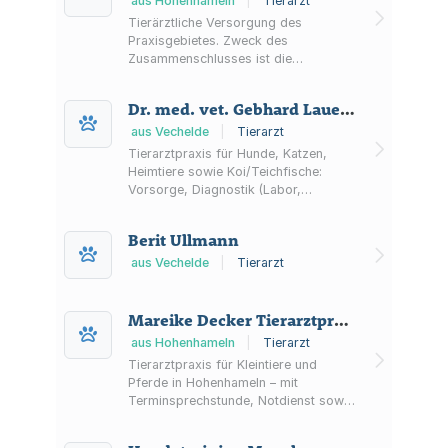
aus Hohenhameln
|
Tierarzt
Tierärztliche Versorgung des
Praxisgebietes. Zweck des
Zusammenschlusses ist die
jederzeitige Gewährleistung der
tierärztlichen Versorgung des
Dr. med. vet. Gebhard Lauenstein
Praxisgebietes, eine Spezialisierung
der Vertragspartner auf einzelnen
aus Vechelde
|
Tierarzt
Gebieten und eine ausgewogene
Tierarztpraxis für Hunde, Katzen,
Verteilung der anfallenden Arbeiten.
Heimtiere sowie Koi/Teichfische:
Dabei sind alle für eine
Vorsorge, Diagnostik (Labor,
Tierarzttätigkeit maßgeblichen
Ultraschall, digitales Röntgen),
Bestimmungen und Grundsätze zu
Chirurgie und Zahnbehandlungen in
Berit Ullmann
beachten.
Vechelde OT Bodenstedt.
aus Vechelde
|
Tierarzt
Mareike Decker Tierarztpraxis
aus Hohenhameln
|
Tierarzt
Tierarztpraxis für Kleintiere und
Pferde in Hohenhameln – mit
Terminsprechstunde, Notdienst sowie
ganzheitlichen Behandlungsansätzen
wie Akupunktur, Osteopathie und