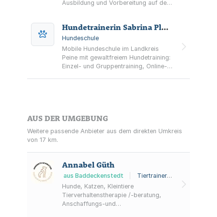
Ausbildung und Vorbereitung auf den
Hundeführerschein nach dem
Niedersächsischen Hundegesetz.
Hundetrainerin Sabrina Plote
Hundeschule
Mobile Hundeschule im Landkreis
Peine mit gewaltfreiem Hundetraining:
Einzel- und Gruppentraining, Online-
Angebote sowie Verhaltenstherapie,
Resozialisierung und Unterstützung
bei Angsthunden.
AUS DER UMGEBUNG
Weitere passende Anbieter aus dem direkten Umkreis
von 17 km.
Annabel Güth
aus Baddeckenstedt
|
Tiertrainer, Ernährungsberater für Tiere, Tierpsychotherapeut
Hunde, Katzen, Kleintiere
Tierverhaltenstherapie /-beratung,
Anschaffungs-und
Ernährungsberatung