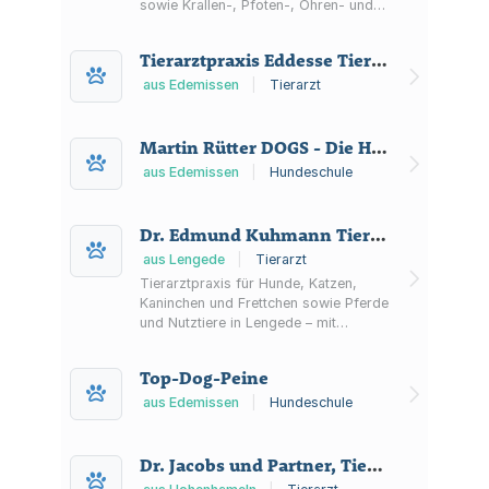
sowie Krallen-, Pfoten-, Ohren- und
Augenpflege. Termine nach
Vereinbarung in Edemissen-Alvesse.
Tierarztpraxis Eddesse Tierarztpraxis
aus Edemissen
|
Tierarzt
Martin Rütter DOGS - Die Hundeschulen für Menschen Hundeschule
aus Edemissen
|
Hundeschule
Dr. Edmund Kuhmann Tierarztpraxis
aus Lengede
|
Tierarzt
Tierarztpraxis für Hunde, Katzen,
Kaninchen und Frettchen sowie Pferde
und Nutztiere in Lengede – mit
Impfprogramm, hauseigenem Labor,
Ultraschall/Röntgen, Zahnprophylaxe,
Top-Dog-Peine
Hausbesuchen und stationärer
Behandlung.
aus Edemissen
|
Hundeschule
Dr. Jacobs und Partner, Tierärzte