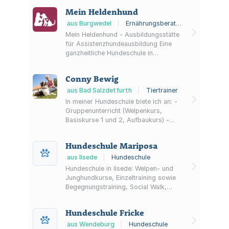
Mein Heldenhund
aus Burgwedel
|
Ernährungsberater für Tiere, Assistenzhundetrainer, Hundeschule
Mein Heldenhund - Ausbildungsstätte
für Assistenzhundeausbildung Eine
ganzheitliche Hundeschule in
Hannover und Umgebung. Angeboten
werden individuelles Hundetraining für
Conny Bewig
Familienhunde, Verhaltenstherapie mit
Tellington TTouch,
aus Bad Salzdetfurth
|
Tiertrainer
Ernährungsberatung für Hunde sowie
In meiner Hundeschule biete ich an: -
der
Gruppenunterricht (Welpenkurs,
Sachkundenachweis/Hundeführerschein.
Basiskurse 1 und 2, Aufbaukurs) -
Linnea Taeschner, die Gründerin von
Basiskurs speziell für Hunde aus dem
„Mein Heldenhund“ hat sich zudem
Tierschutz - Beschäftigungsgruppen
Hundeschule Mariposa
auf die Ausbildung von A...
(Crossdogging, Mantrailing, Agility
for fun, Futterdummy) - Einzeltraining
aus Ilsede
|
Hundeschule
(in Präsenz und Online) -
Hundeschule in Ilsede: Welpen- und
Begegnungstraining - Anti-Giftköder-
Junghundkurse, Einzeltraining sowie
Training - Abnahme des
Begegnungstraining, Social Walk,
niedersächsischen
Mantrailing und Anti-Giftköder-
Sachkundenachweises in Theorie und
Training.
Hundeschule Fricke
Praxis -...
aus Wendeburg
|
Hundeschule