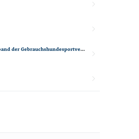
Sportverein der Hundefreunde Solingen-Merscheid 1956 e.V. Mitglied im Deutschen Verband der Gebrauchshundesportvereine e.V.