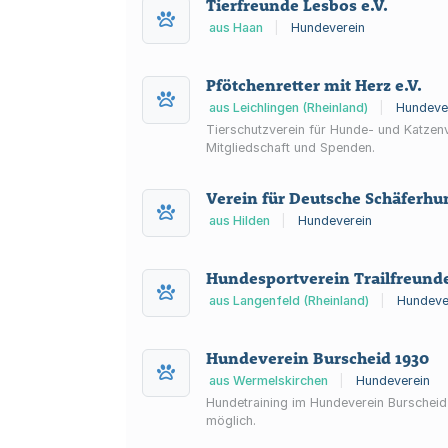
Tierfreunde Lesbos e.V.
aus Haan
|
Hundeverein
Pfötchenretter mit Herz e.V.
aus Leichlingen (Rheinland)
|
Hundeve
Tierschutzverein für Hunde- und Katzenv
Mitgliedschaft und Spenden.
Verein für Deutsche Schäferhu
aus Hilden
|
Hundeverein
Hundesportverein Trailfreund
aus Langenfeld (Rheinland)
|
Hundeve
Hundeverein Burscheid 1930
aus Wermelskirchen
|
Hundeverein
Hundetraining im Hundeverein Burscheid
möglich.