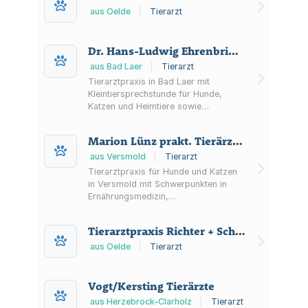
aus Oelde
|
Tierarzt
Dr. Hans-Ludwig Ehrenbrink prakt. Tierarzt
aus Bad Laer
|
Tierarzt
Tierarztpraxis in Bad Laer mit
Kleintiersprechstunde für Hunde,
Katzen und Heimtiere sowie
Pferdepraxis. Informationen zu
Sprechzeiten, Notfallhinweis und
Marion Lünz prakt. Tierärztin
Leistungen wie Impfungen,
Diagnostik, Chirurgie und
aus Versmold
|
Tierarzt
Zahnbehandlung.
Tierarztpraxis für Hunde und Katzen
in Versmold mit Schwerpunkten in
Ernährungsmedizin,
Parasitenkontrolle,
Physiotherapie/Hydrotherapie,
Tierarztpraxis Richter + Schlüter
Akupunktur und Verhaltensmedizin;
Terminvereinbarung ist möglich.
aus Oelde
|
Tierarzt
Vogt/Kersting Tierärzte
aus Herzebrock-Clarholz
|
Tierarzt