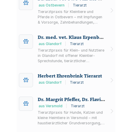
aus Ostbevern
|
Tierarzt
Tierarztpraxis für Kleintiere und
Pferde in Ostbevern – mit Impfungen
& Vorsorge, Zahnbehandlungen,
Operationen, Wundversorgung,
Kastrationen sowie Sachkundeprüfung
Dr. med. vet. Klaus Erpenbeck Tierärzte
für Tierhalter.
aus Glandorf
|
Tierarzt
Tierarztpraxis für Klein- und Nutztiere
in Glandorf mit offener Kleintier-
Sprechstunde, tierärztlicher
Hausapotheke sowie Notfall-
Erreichbarkeit rund um die Uhr. Zudem
Herbert Ehrenbrink Tierarzt
Bestandsbetreuung u. a. für Schweine.
aus Glandorf
|
Tierarzt
Dr. Margrit Pfeffer, Dr. Flavia Schwerkötting & Dr. Carl-Philip Schwerkötting
aus Versmold
|
Tierarzt
Tierarztpraxis für Hunde, Katzen und
kleine Heimtiere in Versmold – mit
haustierärztlicher Grundversorgung,
Diagnostik, Chirurgie sowie Beratung