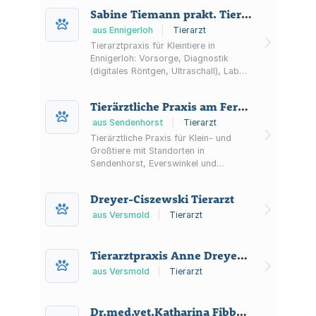
zu Verhalten und Ernährung.
Sabine Tiemann prakt. Tierärztin
aus Ennigerloh
|
Tierarzt
Tierarztpraxis für Kleintiere in
Ennigerloh: Vorsorge, Diagnostik
(digitales Röntgen, Ultraschall), Labor,
Chirurgie, Zahnbehandlungen sowie
Notfallsprechstunde am Samstag.
Tierärztliche Praxis am Fernmeldeturm
aus Sendenhorst
|
Tierarzt
Tierärztliche Praxis für Klein- und
Großtiere mit Standorten in
Sendenhorst, Everswinkel und
Drensteinfurt. Terminvereinbarung,
Online-Termine und Notdienst für
Dreyer-Ciszewski Tierarzt
Kleintiere sowie Vor-Ort-
Behandlungen im Stall.
aus Versmold
|
Tierarzt
Tierarztpraxis Anne Dreyer-Ciszweski
aus Versmold
|
Tierarzt
Dr.med.vet.Katharina Fibbe Kleintierpraxis