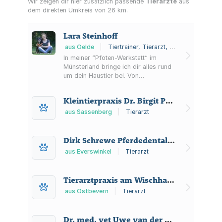
Wir zeigen dir hier zusätzlich passende
Tierärzte
aus
dem direkten Umkreis von 26 km.
Lara Steinhoff
aus Oelde
|
Tiertrainer, Tierarzt, Gassi-Service
In meiner “Pfoten-Werkstatt“ im
Münsterland bringe ich dir alles rund
um dein Haustier bei. Von
Hundeschule & Hundetraining über
spannende Seminare & Vorträge zu
Kleintierpraxis Dr. Birgit Peters
aktuellen Themen bis zur tierärztlichen
Verhaltenstherapie und Beratung.
aus Sassenberg
|
Tierarzt
Training: Im Training legen wir
gemeinsam die Grundsteine für ein
entspanntes Zusammenleben mit
Dirk Schrewe Pferdedentalpraktiker
deinem Hund. In kleinen Gruppen oder
aus Everswinkel
|
Tierarzt
auch im Einzeltraining train...
Tierarztpraxis am Wischhaus Tierarzt
aus Ostbevern
|
Tierarzt
Dr. med. vet Uwe van der Veer