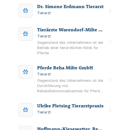
Dr. Simone Erdmann Tierarzt
Tierarzt
Tierärzte Warendorf-Milte GmbH
Tierarzt
Gegenstand des Unternehmens ist der
Betrieb einer tierärztlichen Klinik für
Pferde.
Pferde Reha Milte GmbH
Tierarzt
Gegenstand des Unternehmens ist die
Durchführung von
Rehabilitationsmaßnahmen für Pferde
inklusive Verkauf von
Rehabilitationsartikeln; Durchführung
Ulrike Pletzing Tierarztpraxis
weiterer Dienstleistungen für Pferde,
z.B. Unterricht, Training, Ausbildung
Tierarzt
und Beritt.
Hoffmann-Kiesewetter, Regine Tierärztin