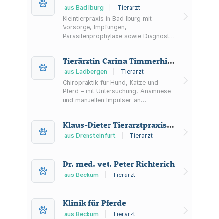
aus Bad Iburg
|
Tierarzt
Kleintierpraxis in Bad Iburg mit
Vorsorge, Impfungen,
Parasitenprophylaxe sowie Diagnostik
(Labor, Röntgen, Ultraschall) und
Operationen wie Kastrationen und
Tierärztin Carina Timmerhindrick
Zahnsanierungen.
aus Ladbergen
|
Tierarzt
Chiropraktik für Hund, Katze und
Pferd – mit Untersuchung, Anamnese
und manuellen Impulsen an
betroffenen Wirbeln; Pferde häufig am
Stall, Hunde und Katzen im häuslichen
Klaus-Dieter Tierarztpraxis Timpe
Umfeld.
aus Drensteinfurt
|
Tierarzt
Dr. med. vet. Peter Richterich
aus Beckum
|
Tierarzt
Klinik für Pferde
aus Beckum
|
Tierarzt