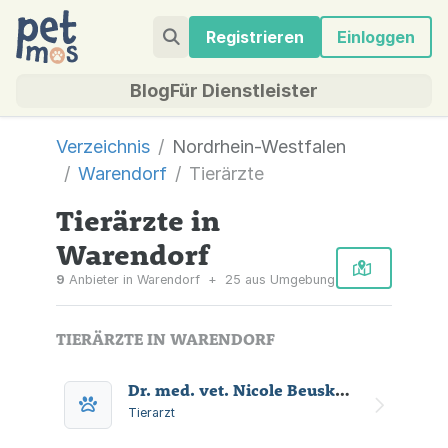
Registrieren
Einloggen
Blog
Für Dienstleister
Verzeichnis
Nordrhein-Westfalen
Warendorf
Tierärzte
Tierärzte in
Warendorf
9
Anbieter in Warendorf
+
25 aus Umgebung
TIERÄRZTE IN WARENDORF
Dr. med. vet. Nicole Beusker, M.A., Prakt. Tierärztin
Tierarzt