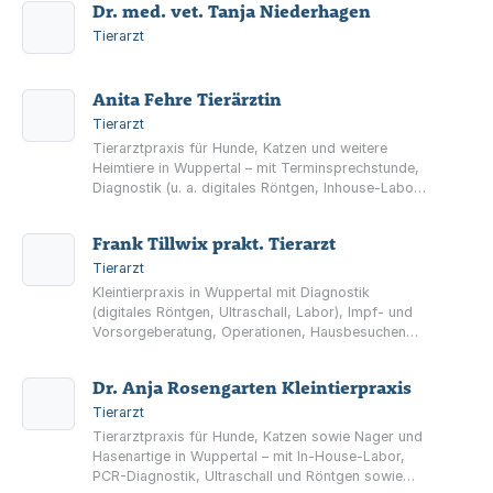
Dr. med. vet. Tanja Niederhagen
Tierarzt
Anita Fehre Tierärztin
Tierarzt
Tierarztpraxis für Hunde, Katzen und weitere
Heimtiere in Wuppertal – mit Terminsprechstunde,
Diagnostik (u. a. digitales Röntgen, Inhouse-Labor),
Operationen, Zahnheilkunde und Physiotherapie.
Frank Tillwix prakt. Tierarzt
Tierarzt
Kleintierpraxis in Wuppertal mit Diagnostik
(digitales Röntgen, Ultraschall, Labor), Impf- und
Vorsorgeberatung, Operationen, Hausbesuchen
sowie Mikrochip und EU-Heimtierausweis.
Dr. Anja Rosengarten Kleintierpraxis
Tierarzt
Tierarztpraxis für Hunde, Katzen sowie Nager und
Hasenartige in Wuppertal – mit In‑House‑Labor,
PCR-Diagnostik, Ultraschall und Röntgen sowie