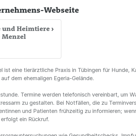
ternehmens-Webseite
e und Heimtiere ›
e Menzel
l ist eine tierärztliche Praxis in Tübingen für Hunde,
i“ auf dem ehemaligen Egeria-Gelände.
chstunde. Termine werden telefonisch vereinbart, um W
stressarm zu gestalten. Bei Notfällen, die zu Terminv
entinnen und Patienten frühzeitig zu informieren; w
rfolgt ein Rückruf.
rsorgeuntersuchungen wie Gesundheitschecks, Impf