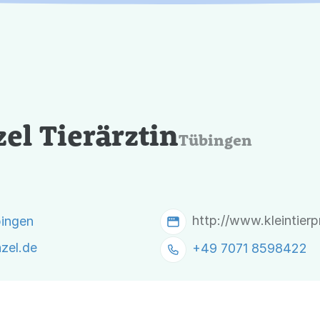
el Tierärztin
Tübingen
http://www.kleintier
bingen
nzel.de
+49 7071 8598422