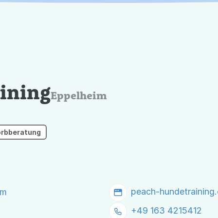
ining
Eppelheim
orbberatung
peach-hundetraining
im
+49 163 4215412