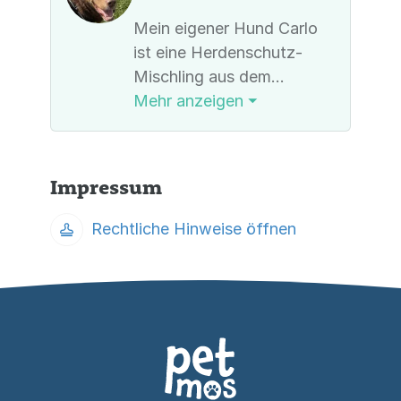
Mein eigener Hund Carlo
ist eine Herdenschutz-
Mischling aus dem
rumänischen Tierschutz
Mehr anzeigen ⏷
und knapp 6 Jahre alt.
Impressum
Rechtliche Hinweise öffnen