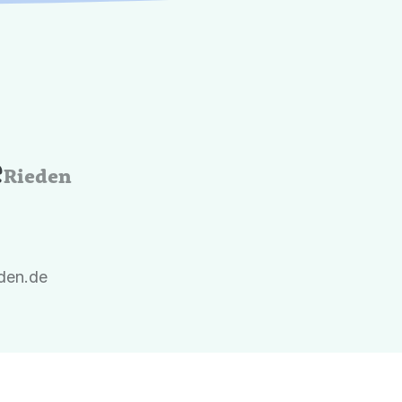
e
Rieden
eden.de