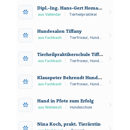
Vorsorge-Check-ups, Beratung und
Dipl.-Ing. Hans-Gert Homann Beratender Ingenieur
Informationen zu Gebühren und
Notfällen.
aus Vallendar
|
Tierheilpraktiker
Hundesalon Tiffany
aus Fachbach
|
Tierfriseur, Hundeschule, Hundezüchter
Tierheilpraktikerschule Tiffany
aus Fachbach
|
Tierfriseur, Hundeschule, Hundezüchter
Klauspeter Behrendt Hundesalon Tiffany
aus Fachbach
|
Tierfriseur, Hundeschule, Hundezüchter
Hand in Pfote zum Erfolg
aus Waldesch
|
Hundeschule
Nina Koch, prakt. Tierärztin