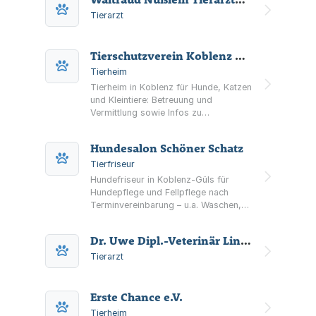
Tierarzt
Tierschutzverein Koblenz und Umgebung e.V.
Tierheim
Tierheim in Koblenz für Hunde, Katzen
und Kleintiere: Betreuung und
Vermittlung sowie Infos zu
Patenschaften, Spenden,
Mitgliedschaft und Ehrenamt.
Hundesalon Schöner Schatz
Tierfriseur
Hundefriseur in Koblenz-Güls für
Hundepflege und Fellpflege nach
Terminvereinbarung – u.a. Waschen,
Schneiden, Trimmen, Carding und
Föhnen sowie ausgewählte
Dr. Uwe Dipl.-Veterinär Linzer med. Tierarzt
Zusatzbehandlungen und Pflegekurse.
Tierarzt
Erste Chance e.V.
Tierheim