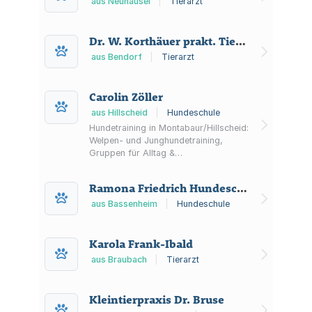
aus Neuhäusel
|
Tierarzt
Dr. W. Korthäuer prakt. Tierarzt
aus Bendorf
|
Tierarzt
Carolin Zöller
aus Hillscheid
|
Hundeschule
Hundetraining in Montabaur/Hillscheid:
Welpen- und Junghundetraining,
Gruppen für Alltag &
Hundebegegnungen sowie
individuelles Einzeltraining – auf dem
Ramona Friedrich Hundeschule
Hundeplatz, als Hausbesuch oder per
Videokonferenz.
aus Bassenheim
|
Hundeschule
Karola Frank-Ibald
aus Braubach
|
Tierarzt
Kleintierpraxis Dr. Bruse