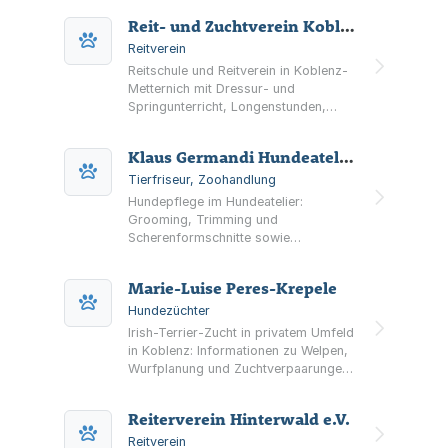
Reit- und Zuchtverein Koblenz-Metternich 1927 e.V.
Reitverein
Reitschule und Reitverein in Koblenz-
Metternich mit Dressur- und
Springunterricht, Longenstunden,
Ponyclub, Beritt sowie
Pensionsbetrieb und Turnier-Infos.
Klaus Germandi Hundeatelier
Tierfriseur, Zoohandlung
Hundepflege im Hundeatelier:
Grooming, Trimming und
Scherenformschnitte sowie
Pflegeleistungen wie Baden, Ohren-
und Krallenpflege. Zusätzlich werden
Marie-Luise Peres-Krepele
Hunde-Accessoires präsentiert.
Hundezüchter
Irish-Terrier-Zucht in privatem Umfeld
in Koblenz: Informationen zu Welpen,
Wurfplanung und Zuchtverpaarungen
sowie Inhalte zu Rasseporträt und
Zuchtzielen.
Reiterverein Hinterwald e.V.
Reitverein