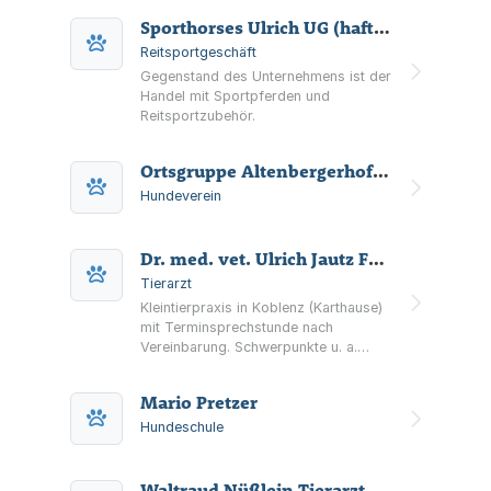
(ICC/VDH).
Sporthorses Ulrich UG (haftungsbeschränkt)
Reitsportgeschäft
Gegenstand des Unternehmens ist der
Handel mit Sportpferden und
Reitsportzubehör.
Ortsgruppe Altenbergerhof e.V. im Verein für Deutsche Schäfterhunde (SV) e.V.
Hundeverein
Dr. med. vet. Ulrich Jautz Fachtierarzt für Kleintiere
Tierarzt
Kleintierpraxis in Koblenz (Karthause)
mit Terminsprechstunde nach
Vereinbarung. Schwerpunkte u. a.
Chirurgie, Orthopädie, Innere Medizin,
Kardiologie, Dermatologie und
Mario Pretzer
Zahnheilkunde.
Hundeschule
Waltraud Nüßlein Tierarztpraxis