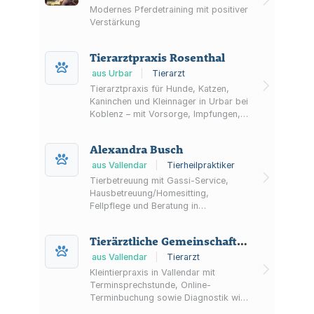
Modernes Pferdetraining mit positiver
Verstärkung
Tierarztpraxis Rosenthal
aus Urbar
|
Tierarzt
Tierarztpraxis für Hunde, Katzen,
Kaninchen und Kleinnager in Urbar bei
Koblenz – mit Vorsorge, Impfungen,
Diagnostik (u. a. digitales Röntgen)
und Zahnmedizin inklusive
Alexandra Busch
Dentalröntgen sowie Tierarztshop in
der Praxis.
aus Vallendar
|
Tierheilpraktiker
Tierbetreuung mit Gassi-Service,
Hausbetreuung/Homesitting,
Fellpflege und Beratung in
Vallendar/Isenburg – ergänzt um
Tiertaxi/Tierarztservice und mobile
Tierärztliche Gemeinschaftspraxis Emmerich-Häberlein GmbH
Tierheilpraxis.
aus Vallendar
|
Tierarzt
Kleintierpraxis in Vallendar mit
Terminsprechstunde, Online-
Terminbuchung sowie Diagnostik wie
Ultraschall und digitalem Röntgen.