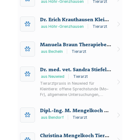
aus Höhr-Grenzhausen
|
Tierarzt
Dr. Erich Krauthausen Kleintierpraxis
aus Höhr-Grenzhausen
|
Tierarzt
Manuela Braun Therapiebegleithunde Becheln
aus Becheln
|
Tierarzt
Dr. med. vet. Sandra Stiefel "Tierarztpraxis Friedrichshof"
aus Neuwied
|
Tierarzt
Tierarztpraxis in Neuwied für
Kleintiere: offene Sprechstunde (Mo–
Fr), allgemeine Untersuchungen,
Operationen, Diagnostik
(Labor/Ultraschall/Röntgen) sowie
Dipl.-Ing. M. Mengelkoch Architekturbüro
Augenheilkunde und zuchtrelevante
Untersuchungen.
aus Bendorf
|
Tierarzt
Christina Mengelkoch Tierärztin