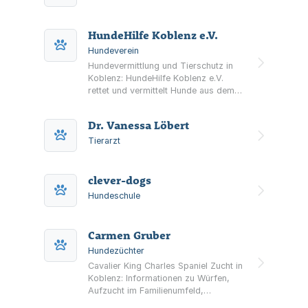
HundeHilfe Koblenz e.V.
Hundeverein
Hundevermittlung und Tierschutz in
Koblenz: HundeHilfe Koblenz e.V.
rettet und vermittelt Hunde aus dem
Auslandstierschutz und informiert zu
Adoption, Patenschaften, Spenden
Dr. Vanessa Löbert
und ehrenamtlicher Hilfe.
Tierarzt
clever-dogs
Hundeschule
Carmen Gruber
Hundezüchter
Cavalier King Charles Spaniel Zucht in
Koblenz: Informationen zu Würfen,
Aufzucht im Familienumfeld,
Gesundheitsunterlagen und Ahnentafel