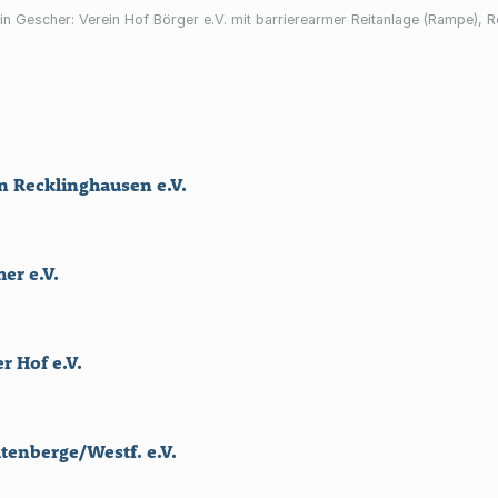
in Gescher: Verein Hof Börger e.V. mit barrierearmer Reitanlage (Rampe), Re
n Recklinghausen e.V.
er e.V.
r Hof e.V.
ltenberge/Westf. e.V.