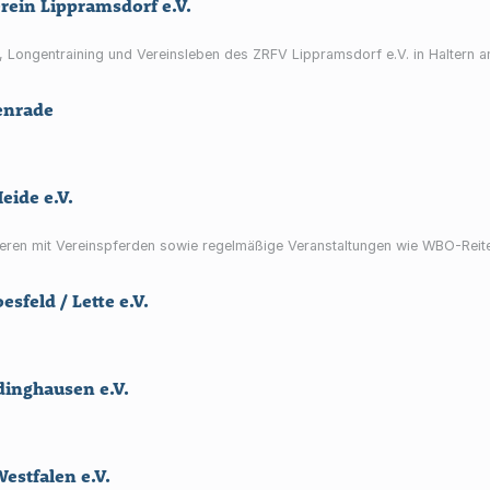
erein Lippramsdorf e.V.
t, Longentraining und Vereinsleben des ZRFV Lippramsdorf e.V. in Haltern a
penrade
eide e.V.
gieren mit Vereinspferden sowie regelmäßige Veranstaltungen wie WBO-Reite
sfeld / Lette e.V.
dinghausen e.V.
estfalen e.V.