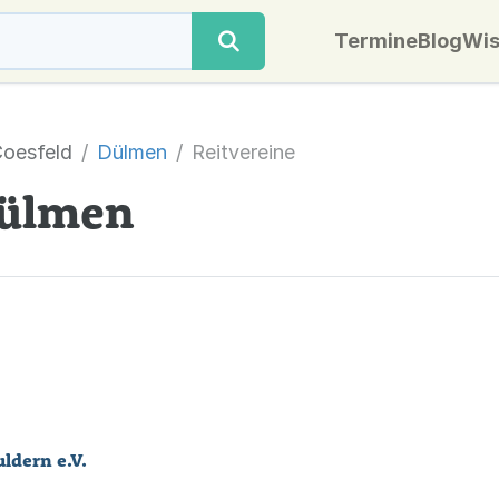
Termine
Blog
Wis
oesfeld
Dülmen
Reitvereine
Dülmen
ldern e.V.