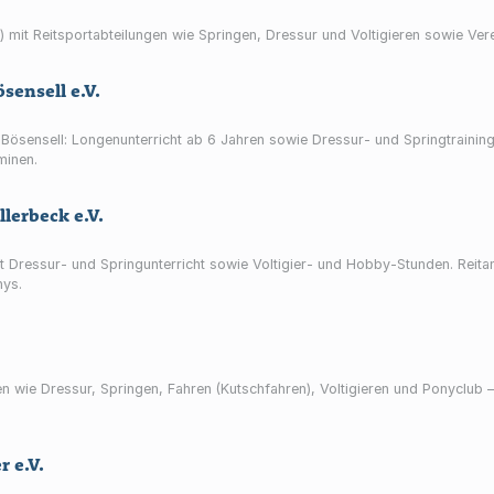
) mit Reitsportabteilungen wie Springen, Dressur und Voltigieren sowie Ver
sensell e.V.
-Bösensell: Longenunterricht ab 6 Jahren sowie Dressur- und Springtraining
minen.
llerbeck e.V.
mit Dressur- und Springunterricht sowie Voltigier- und Hobby-Stunden. Reit
nys.
ten wie Dressur, Springen, Fahren (Kutschfahren), Voltigieren und Ponyclub
r e.V.