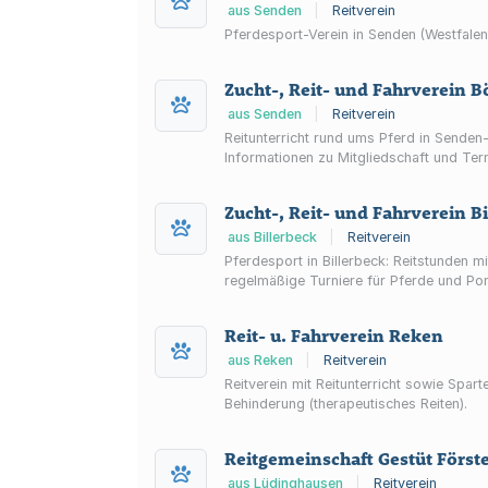
aus Senden
|
Reitverein
Pferdesport-Verein in Senden (Westfalen
Zucht-, Reit- und Fahrverein Bö
aus Senden
|
Reitverein
Reitunterricht rund ums Pferd in Senden
Informationen zu Mitgliedschaft und Ter
Zucht-, Reit- und Fahrverein Bi
aus Billerbeck
|
Reitverein
Pferdesport in Billerbeck: Reitstunden 
regelmäßige Turniere für Pferde und Po
Reit- u. Fahrverein Reken
aus Reken
|
Reitverein
Reitverein mit Reitunterricht sowie Spar
Behinderung (therapeutisches Reiten).
Reitgemeinschaft Gestüt Förste
aus Lüdinghausen
|
Reitverein