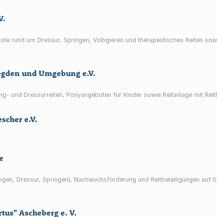
V.
ote rund um Dressur, Springen, Voltigieren und therapeutisches Reiten sow
Legden und Umgebung e.V.
ing- und Dressurreiten, Ponyangeboten für Kinder sowie Reitanlage mit Reith
scher e.V.
e
Longen, Dressur, Springen), Nachwuchsförderung und Reitbeteiligungen auf S
rtus" Ascheberg e. V.