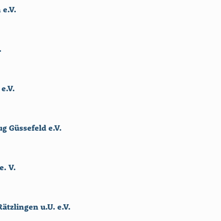
e.V.
.
e.V.
 Güssefeld e.V.
e. V.
ätzlingen u.U. e.V.