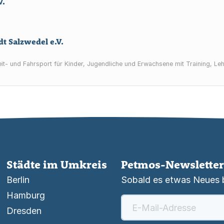
V.
t Salzwedel e.V.
it- und Fahrsport für Kinder, Jugendliche und Erwachsene mit Training, Le
Städte im Umkreis
Petmos-Newsletter
Berlin
Sobald es etwas Neues be
Hamburg
Dresden