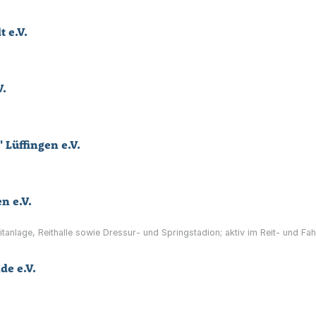
 e.V.
V.
 Lüffingen e.V.
n e.V.
tanlage, Reithalle sowie Dressur- und Springstadion; aktiv im Reit- und Fah
de e.V.