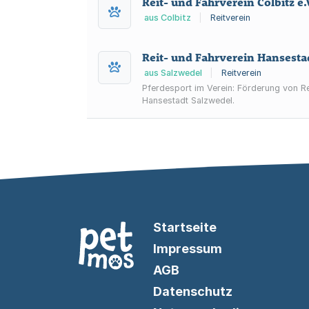
Reit- und Fahrverein Colbitz e.
aus Colbitz
|
Reitverein
Reit- und Fahrverein Hansestad
aus Salzwedel
|
Reitverein
Pferdesport im Verein: Förderung von Re
Hansestadt Salzwedel.
Startseite
Impressum
AGB
Datenschutz