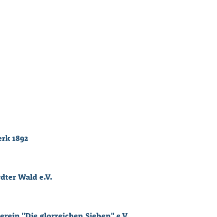
erk 1892
dter Wald e.V.
rein "Die glorreichen Sieben" e.V.