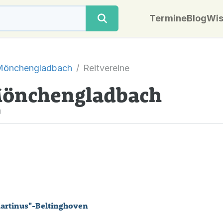
Termine
Blog
Wis
Mönchengladbach
Reitvereine
 Mönchengladbach
g
 Martinus"-Beltinghoven