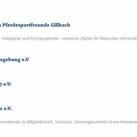
in Pferdesportfreunde Gillbach
, Voltigieren und Ponyangeboten – inklusive „Reiten für Menschen mit Han
mgebung e.V
 e.V.
 e.V.
formationen zu Mitgliedschaft, Vorstand, Vereinsgeschichte sowie Hinweis