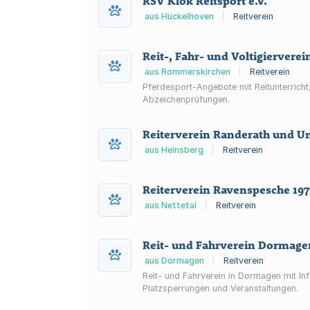
RSV Klok Reitsport e.V.
aus Hückelhoven
|
Reitverein
Reit-, Fahr- und Voltigiervere
aus Rommerskirchen
|
Reitverein
Pferdesport-Angebote mit Reitunterricht
Abzeichenprüfungen.
Reiterverein Randerath und U
aus Heinsberg
|
Reitverein
Reiterverein Ravenspesche 1977
aus Nettetal
|
Reitverein
Reit- und Fahrverein Dormagen
aus Dormagen
|
Reitverein
Reit- und Fahrverein in Dormagen mit In
Platzsperrungen und Veranstaltungen.