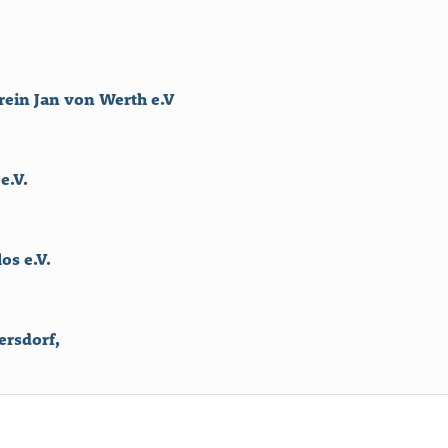
erein Jan von Werth e.V
e.V.
os e.V.
ersdorf,