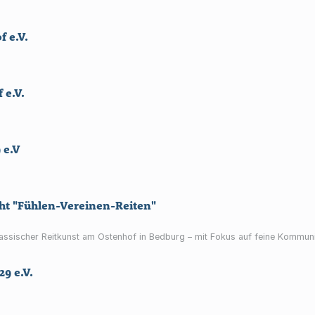
 e.V.
 e.V.
 e.V
ht "Fühlen-Vereinen-Reiten"
 klassischer Reitkunst am Ostenhof in Bedburg – mit Fokus auf feine Kommun
29 e.V.