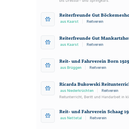
bis Dressur- und Springkurs.
Reiterfreunde Gut Böckemeshof
aus Kaarst
|
Reitverein
Reiterfreunde Gut Mankartzhof
aus Kaarst
|
Reitverein
Reit- und Fahrverein Born 1929
aus Brüggen
|
Reitverein
Ricarda Bukowski Reitunterric
aus Niederkrüchten
|
Reitverein
Reitunterricht, Beritt und Handarbeit in
Reit- und Fahrverein Schaag 19
aus Nettetal
|
Reitverein