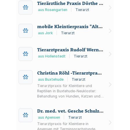
Tierärztliche Praxis Dörthe Langenbeck
Neukundenformular.
aus Rosengarten
|
Tierarzt
mobile Kleintierpraxis "Altes Land"
aus Jork
|
Tierarzt
Tierarztpraxis Rudolf Werner in Fürsorge um Ihr(e) Tier(e)
aus Hollenstedt
|
Tierarzt
Christina Röhl -Tierarztpraxis-
aus Buxtehude
|
Tierarzt
Tierarztpraxis für Kleintiere und
Reptilien in Buxtehude-Neukloster:
Behandlung von Hunden, Katzen und
Heimtieren sowie Leistungen wie
Impfungen, Labor, OP,
Dr. med. vet. Gesche Schulz-Stechmann Praxis für Kleintiere
Zahnbehandlung, Bildgebung und
Hausbesuche nach Vereinbarung.
aus Apensen
|
Tierarzt
Tierarztpraxis für Kleintiere in
Apensen mit Terminsprechstunde.