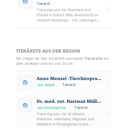
Tierarzt
Tierarztpraxis für Kleintiere und
Pferde in Elstorf (Neu Wulmstorf) im
Umland Hamburgs – mit Leistungen
von Vorsorge und Diagnostik bis
Notfallbehandlung und stationärer
Aufnahme.
TIERÄRZTE AUS DER REGION
Wir zeigen dir hier zusätzlich passende
Tierärzte
aus
dem direkten Umkreis von 20 km.
Anne Menzel -Tierchiropraktik Estetal-
aus Appel
|
Tierarzt
Dr. med. vet. Hartmut Müller Tierarzt
aus Rosengarten
|
Tierarzt
Tierarztpraxis für Großtiere,
Kleintiere, Heimtiere, Reptilien und
Wildtiere in Rosengarten (nahe