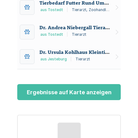
Tierbedarf Futter Rund Ums Tier
sowie Beratung zu Vorsorge,
Impfungen und Fütterung.
aus Tostedt
|
Tierarzt, Zoohandlung
Dr. Andrea Niebergall Tierarztpraxis
aus Tostedt
|
Tierarzt
Dr. Ursula Kohlhaus Kleintierpraxis
aus Jesteburg
|
Tierarzt
Ergebnisse auf Karte anzeigen