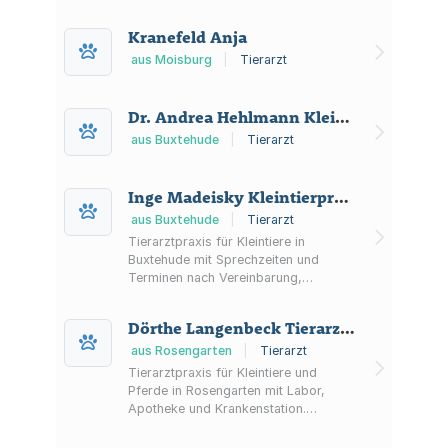
Hamburg) – mit Hausbesuchen und
tierärztlichem Notdienst.
Kranefeld Anja
aus Moisburg
|
Tierarzt
Dr. Andrea Hehlmann Kleintierpraxis
aus Buxtehude
|
Tierarzt
Inge Madeisky Kleintierpraxis
aus Buxtehude
|
Tierarzt
Tierarztpraxis für Kleintiere in
Buxtehude mit Sprechzeiten und
Terminen nach Vereinbarung,
Diagnostik und Labor, Operationen,
Parasiten-Checks sowie
Dörthe Langenbeck Tierarztpraxis
Praxisapotheke und Notdienst-
Hinweisen.
aus Rosengarten
|
Tierarzt
Tierarztpraxis für Kleintiere und
Pferde in Rosengarten mit Labor,
Apotheke und Krankenstation.
Sprechstunden u. a. für Kaninchen,
Welpen und Senioren sowie Online-