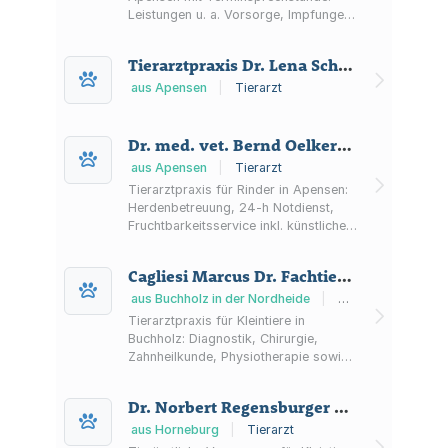
Leistungen u. a. Vorsorge, Impfungen,
Zahnprophylaxe, Mikrochip, Röntgen,
Sonographie, Labor und
Tierarztpraxis Dr. Lena Schönbeck
Weichteilchirurgie; Notfälle nach
telefonischer Voranmeldung.
aus Apensen
|
Tierarzt
Dr. med. vet. Bernd Oelkers Tierarzt
aus Apensen
|
Tierarzt
Tierarztpraxis für Rinder in Apensen:
Herdenbetreuung, 24-h Notdienst,
Fruchtbarkeitsservice inkl. künstlicher
Besamung, Operationen,
Laboruntersuchungen und Beratung
Cagliesi Marcus Dr. Fachtierarzt f. Kleintiere Tierarzt
für Milchvieh-, Mast- und
Mutterkuhbetriebe.
aus Buchholz in der Nordheide
|
Tierarzt
Tierarztpraxis für Kleintiere in
Buchholz: Diagnostik, Chirurgie,
Zahnheilkunde, Physiotherapie sowie
Laboruntersuchungen vor Ort.
Informationen zu Öffnungszeiten und
Dr. Norbert Regensburger Tierarzt
Notdienst.
aus Horneburg
|
Tierarzt