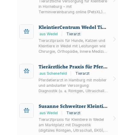
Tierärztliche Versorgung für Kleintiere
in Horneburg – mit
Terminvereinbarung online (PetsXL)
oder telefonisch sowie Informationen
zur Notdienstkoordination im
KleintierCentrum Wedel Tierarzt Patrick Krapp
Landkreis Stade.
aus Wedel
|
Tierarzt
Tierarztpraxis für Hunde, Katzen und
Kleintiere in Wedel mit Leistungen wie
Chirurgie, Orthopädie, Innere Medizin,
Ultraschall, digitalem Röntgen und
Vorsorge – als Terminsprechstunde.
Tierärztliche Praxis für Pferde
aus Schenefeld
|
Tierarzt
Pferdetierarzt in Hamburg mit mobiler
und ambulanter Versorgung:
Diagnostik (u. a. Röntgen, Ultraschall,
Endoskopie), KI-gestützte
Bewegungsanalyse, Zahnbehandlung,
Susanne Schweitzer Kleintierpraxis
Physiotherapie und Notdienst.
aus Wedel
|
Tierarzt
Tierarztpraxis für Kleintiere in Wedel
am Marktplatz mit Diagnostik
(digitales Röntgen, Ultraschall, EKG),