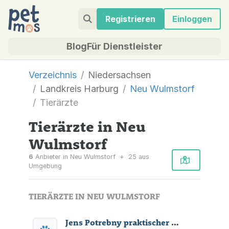
Registrieren
Einloggen
Blog
Für Dienstleister
Verzeichnis
Niedersachsen
Landkreis Harburg
Neu Wulmstorf
Tierärzte
Tierärzte in Neu
Wulmstorf
6
Anbieter in Neu Wulmstorf
+
25 aus
Umgebung
TIERÄRZTE IN NEU WULMSTORF
Jens Potrebny praktischer Tierarzt