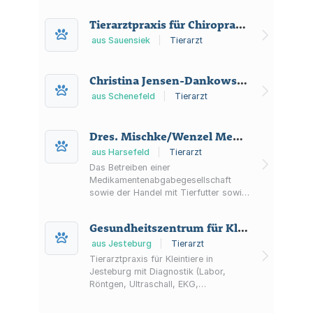
Zahnsteinentfernung, stationärer
Überwachung, Hausbesuch nach
Tierarztpraxis für Chiropraktik
Absprache sowie Futterberatung und
Futterlieferung in bestimmten Fällen.
aus Sauensiek
|
Tierarzt
Christina Jensen-Dankowski Tierärztin
aus Schenefeld
|
Tierarzt
Dres. Mischke/Wenzel Medikamentenabgabegesellschaft mbH
aus Harsefeld
|
Tierarzt
Das Betreiben einer
Medikamentenabgabegesellschaft
sowie der Handel mit Tierfutter sowie
der Handel mit nicht
genehmigungspflichtigen Waren.
Gesundheitszentrum für Kleintiere Tierarztpraxis Jaworek Tierärztliche Praxis für Kleintiere
aus Jesteburg
|
Tierarzt
Tierarztpraxis für Kleintiere in
Jesteburg mit Diagnostik (Labor,
Röntgen, Ultraschall, EKG,
Endoskopie), Chirurgie,
Zahngesundheit und Notfallmedizin