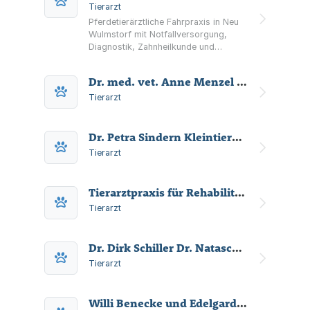
Tierarzt
Pferdetierärztliche Fahrpraxis in Neu
Wulmstorf mit Notfallversorgung,
Diagnostik, Zahnheilkunde und
Kaufuntersuchungen; zusätzlich
Hundetraining mit Hausterminen,
Dr. med. vet. Anne Menzel Praktische Tierärztin
Welpengruppen und Seminaren.
Tierarzt
Dr. Petra Sindern Kleintierpraxis
Tierarzt
Tierarztpraxis für Rehabilitation - Dr. med. vet. Anne Menzel
Tierarzt
Dr. Dirk Schiller Dr. Natascha Schiller-Blindow Tierarztpraxis
Tierarzt
Willi Benecke und Edelgard Benecke -Tierarztpraxis Benecke-